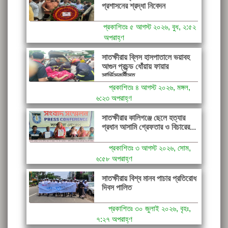
প্রশাসনের শ্রদ্ধা নিবেদন
প্রকাশিতঃ ৫ আগস্ট ২০২৬, বুধ, ২:৫২
অপরাহ্ণ
সাতক্ষীরায় ব্লিস হাসপাতালে ভয়াবহ
আগুন প্রচন্ড ধোঁয়ায় ফায়ার
সার্ভিসকর্মীসহ...
প্রকাশিতঃ ৪ আগস্ট ২০২৬, মঙ্গল,
৬:২৩ অপরাহ্ণ
সাতক্ষীরার কালিগঞ্জে ছেলে হত্যার
প্রধান আসামি গ্রেফতার ও বিচারের...
প্রকাশিতঃ ৩ আগস্ট ২০২৬, সোম,
৬:৫৮ অপরাহ্ণ
সাতক্ষীরায় বিশ্ব মানব পাচার প্রতিরোধ
দিবস পালিত
প্রকাশিতঃ ৩০ জুলাই ২০২৬, বৃহঃ,
৭:২৭ অপরাহ্ণ