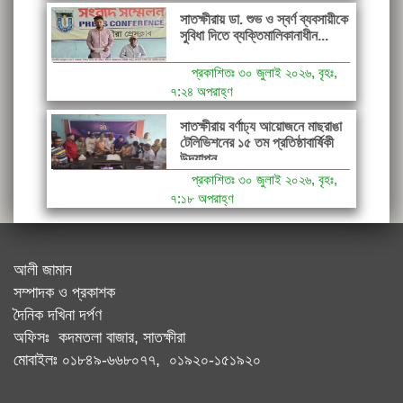
সাতক্ষীরায় ডা. শুভ ও স্বর্ণ ব্যবসায়ীকে
সুবিধা দিতে ব্যক্তিমালিকানাধীন...
প্রকাশিতঃ ৩০ জুলাই ২০২৬, বৃহঃ,
৭:২৪ অপরাহ্ণ
সাতক্ষীরায় বর্ণাঢ্য আয়োজনে মাছরাঙা
টেলিভিশনের ১৫ তম প্রতিষ্ঠাবার্ষিকী
উদযাপন
প্রকাশিতঃ ৩০ জুলাই ২০২৬, বৃহঃ,
৭:১৮ অপরাহ্ণ
আলী জামান
সম্পাদক ও প্রকাশক
দৈনিক দখিনা দর্পণ
অফিসঃ কদমতলা বাজার, সাতক্ষীরা
মোবাইলঃ ০১৮৪৯-৬৬৮০৭৭, ০১৯২০-১৫১৯২০