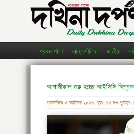
প্রথম পাতা
আন্তর্জাতিক
জাতীয়
সা
আগামীকাল শুরু হচ্ছে আইসিসি বিশ্বক
প্রকাশিতঃ ৫ অক্টোবর ২০২৩, বৃহঃ, ১২:৪৬ পূর্বাহ্ণ