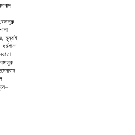
দাবাদ
ঙ্গালুরু
শালা
, মুম্বাই
 ধর্মশালা
লকাতা
্গালুরু
হমেদাবাদ
লি
ুনে–