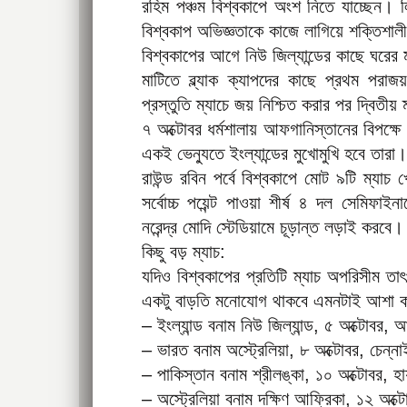
রহিম পঞ্চম বিশ্বকাপে অংশ নিতে যাচ্ছেন।
বিশ্বকাপ অভিজ্ঞতাকে কাজে লাগিয়ে শক্তিশা
বিশ্বকাপের আগে নিউ জিল্যান্ডের কাছে ঘরের
মাটিতে ব্ল্যাক ক্যাপদের কাছে প্রথম পরাজয
প্রস্তুতি ম্যাচে জয় নিশ্চিত করার পর দ্বিতীয় 
৭ অক্টোবর ধর্মশালায় আফগানিস্তানের বিপক্
একই ভেন্যুতে ইংল্যান্ডের মুখোমুখি হবে তারা।
রাউন্ড রবিন পর্বে বিশ্বকাপে মোট ৯টি ম্যা
সর্বোচ্চ পয়েন্ট পাওয়া শীর্ষ ৪ দল সেমিফ
নরেন্দ্র মোদি স্টেডিয়ামে চূড়ান্ত লড়াই করবে।
কিছু বড় ম্যাচ:
যদিও বিশ্বকাপের প্রতিটি ম্যাচ অপরিসীম তা
একটু বাড়তি মনোযোগ থাকবে এমনটাই আশা ক
– ইংল্যান্ড বনাম নিউ জিল্যান্ড, ৫ অক্টোবর, 
– ভারত বনাম অস্ট্রেলিয়া, ৮ অক্টোবর, চেন্না
– পাকিস্তান বনাম শ্রীলঙ্কা, ১০ অক্টোবর, হায
– অস্ট্রেলিয়া বনাম দক্ষিণ আফ্রিকা, ১২ অক্