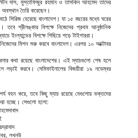
 লিটন দাস, মুস্তাফিজুর রহমান ও তাসকিন আহমেদ তাদের
লী অবস্থান তৈরি করেছেন।
 মাঠে সিরিজ হেরেছে বাংলাদেশ। যা ১৫ বছরের মধ্যে ঘরের
়। তবে শ্রীলঙ্কার বিপক্ষে নিজেদের প্রথম আনুষ্ঠানিক
ম্যাচে ইংল্যান্ডের বিপক্ষে পিছিয়ে পড়ে টাইগাররা।
ষে নিজেদের মিশন শুরু করবে বাংলাদেশ। এরপর ১০ অক্টোবর
চ খেলার কথা রয়েছে বাংলাদেশের। এই ম্যাচগুলো শেষ হলে
াইনালে লড়াই করবে। সেমিফাইনালের বিজয়ীরা ১৯ নভেম্বর
ৎপর্য বহন করে, তবে কিছু ম্যাচ রয়েছে যেগুলোয় ভক্তদের
রা হচ্ছে। সেগুলো হলো:
আহমেদাবাদ
ই
়দ্রাবাদ
টোবর, লখনউ