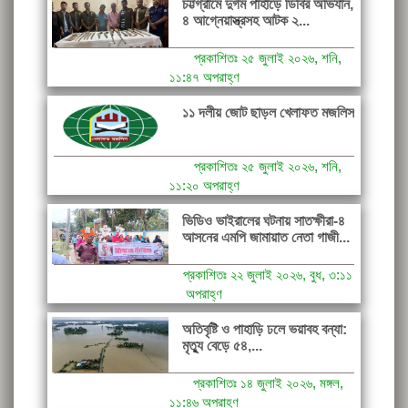
চট্টগ্রামে দুর্গম পাহাড়ে ডিবির অভিযান,
৪ আগ্নেয়াস্ত্রসহ আটক ২...
প্রকাশিতঃ ২৫ জুলাই ২০২৬, শনি,
১১:৪৭ অপরাহ্ণ
১১ দলীয় জোট ছাড়ল খেলাফত মজলিস
প্রকাশিতঃ ২৫ জুলাই ২০২৬, শনি,
১১:২০ অপরাহ্ণ
ভিডিও ভাইরালের ঘটনায় সাতক্ষীরা-৪
আসনের এমপি জামায়াত নেতা গাজী...
প্রকাশিতঃ ২২ জুলাই ২০২৬, বুধ, ৩:১১
অপরাহ্ণ
অতিবৃষ্টি ও পাহাড়ি ঢলে ভয়াবহ বন্যা:
মৃত্যু বেড়ে ৫৪,...
প্রকাশিতঃ ১৪ জুলাই ২০২৬, মঙ্গল,
১১:৪৬ অপরাহ্ণ