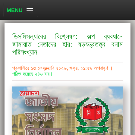
MENU
ডিসমিসল্যাবের বিশ্লেষণ: অল্প ব্যবধানে
জামায়াত নেতাদের হার: ষড়যন্ত্রতত্ত্ব বনাম
পরিসংখ্যান
প্রকাশিতঃ ১৩ ফেব্রুয়ারি ২০২৬, শুক্র, ১১:২৯ অপরাহ্ণ ।
পঠিত হয়েছে ২৪৬ বার।