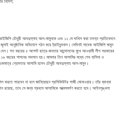
র নির্দেশ;
 আইজিপি চৌধুরী আবদুল্লাহ আল-মামুনকে এবং ১২ মে দাখিল করা তদন্ত প্রতিবেদনে
১০ জুলাই আনুষ্ঠানিক অভিযোগ গঠন করে ট্রাইব্যুনাল। সেদিনই সাবেক আইজিপি মামুন
বন্দি দেন। গত বছরের ৫ আগস্ট ছাত্র-জনতার আন্দোলনের মুখে আওয়ামী লীগ সরকারের
ায় ১৬ বছরের শাসনের অবসান হয়। মামলার তিন আসামির মধ্যে শেখ হাসিনা ও
 একমাত্র গ্রেফতার আসামি হলেন চৌধুরী আবদুল্লাহ আল-মামুন।
িল করতে পারবেন না বলে জানিয়েছেন প্রসিকিউটর গাজী মোনাওয়ার। তাঁর ব্যাখ্যা
িধান রয়েছে, তবে সে জন্য প্রথমে আসামিকে আত্মসমর্পণ করতে হবে। আইনশৃঙ্খলা