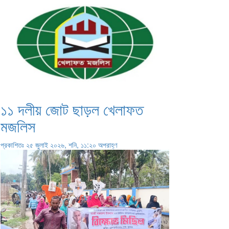
১১ দলীয় জোট ছাড়ল খেলাফত
মজলিস
প্রকাশিতঃ ২৫ জুলাই ২০২৬, শনি, ১১:২০ অপরাহ্ণ