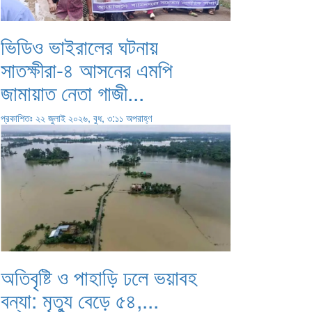
ভিডিও ভাইরালের ঘটনায়
সাতক্ষীরা-৪ আসনের এমপি
জামায়াত নেতা গাজী...
প্রকাশিতঃ ২২ জুলাই ২০২৬, বুধ, ৩:১১ অপরাহ্ণ
অতিবৃষ্টি ও পাহাড়ি ঢলে ভয়াবহ
বন্যা: মৃত্যু বেড়ে ৫৪,...