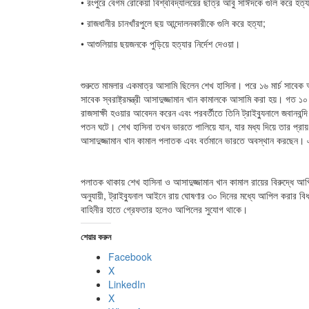
• রংপুরে বেগম রোকেয়া বিশ্ববিদ্যালয়ের ছাত্র আবু সাঈদকে গুলি করে হত্যা
• রাজধানীর চানখাঁরপুলে ছয় আন্দোলনকারীকে গুলি করে হত্যা;
• আশুলিয়ায় ছয়জনকে পুড়িয়ে হত্যার নির্দেশ দেওয়া।
শুরুতে মামলার একমাত্র আসামি ছিলেন শেখ হাসিনা। পরে ১৬ মার্চ সাবেক
সাবেক স্বরাষ্ট্রমন্ত্রী আসাদুজ্জামান খান কামালকে আসামি করা হয়। গত 
রাজসাক্ষী হওয়ার আবেদন করেন এবং পরবর্তীতে তিনি ট্রাইব্যুনালে জবান
পতন ঘটে। শেখ হাসিনা তখন ভারতে পালিয়ে যান, যার মধ্য দিয়ে তার প্র
আসাদুজ্জামান খান কামাল পলাতক এবং বর্তমানে ভারতে অবস্থান করছেন।
পলাতক থাকায় শেখ হাসিনা ও আসাদুজ্জামান খান কামাল রায়ের বিরুদ্ধে আপ
অনুযায়ী, ট্রাইব্যুনাল আইনে রায় ঘোষণার ৩০ দিনের মধ্যে আপিল করার ব
বাহিনীর হাতে গ্রেফতার হলেও আপিলের সুযোগ থাকে।
শেয়ার করুন
Facebook
X
LinkedIn
X