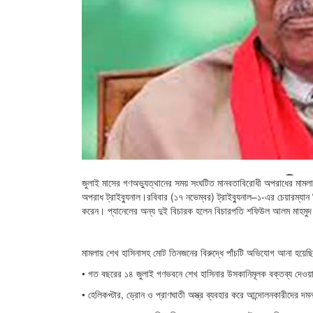
জুলাই মাসের গণঅভ্যুত্থানের সময় সংঘটিত মানবতাবিরোধী অপরাধের মামলায় সা
অপরাধ ট্রাইব্যুনাল।রবিবার (১৭ নভেম্বর) ট্রাইব্যুনাল–১-এর চেয়ারম্যান
করেন। প্যানেলের অন্য দুই বিচারক হলেন বিচারপতি শফিউল আলম মাহমুদ
মামলায় শেখ হাসিনাসহ মোট তিনজনের বিরুদ্ধে পাঁচটি অভিযোগ আনা হ
• গত বছরের ১৪ জুলাই গণভবনে শেখ হাসিনার উসকানিমূলক বক্তব্য দেওয়া
• হেলিকপ্টার, ড্রোন ও প্রাণঘাতী অস্ত্র ব্যবহার করে আন্দোলনকারীদের দমন ও