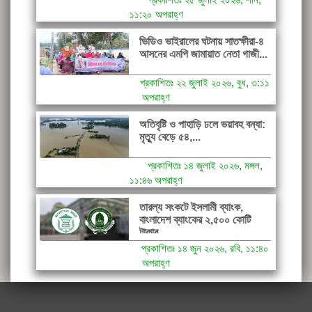
১১:২০ অপরাহ্ণ
ভিডিও ভাইরালের ঘটনায় সাতক্ষীরা-৪
আসনের এমপি জামায়াত নেতা গাজী...
প্রকাশিতঃ ২২ জুলাই ২০২৬, বুধ, ৩:১১
অপরাহ্ণ
অতিবৃষ্টি ও পাহাড়ি ঢলে ভয়াবহ বন্যা:
মৃত্যু বেড়ে ৫৪,...
প্রকাশিতঃ ১৪ জুলাই ২০২৬, মঙ্গল,
১১:৪৬ অপরাহ্ণ
তারল্য সংকটে ইসলামী ব্যাংক,
বাংলাদেশ ব্যাংকের ২,৫০০ কোটি
টাকার...
প্রকাশিতঃ ১৪ জুন ২০২৬, রবি, ১১:৪০
অপরাহ্ণ