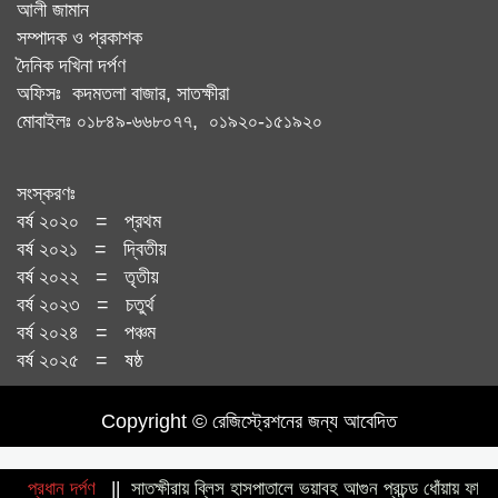
আলী জামান
সম্পাদক ও প্রকাশক
দৈনিক দখিনা দর্পণ
অফিসঃ কদমতলা বাজার, সাতক্ষীরা
মোবাইলঃ ০১৮৪৯-৬৬৮০৭৭, ০১৯২০-১৫১৯২০
সংস্করণঃ
বর্ষ ২০২০ = প্রথম
বর্ষ ২০২১ = দ্বিতীয়
বর্ষ ২০২২ = তৃতীয়
বর্ষ ২০২৩ = চতুর্থ
বর্ষ ২০২৪ = পঞ্চম
বর্ষ ২০২৫ = ষষ্ঠ
Copyright © রেজিস্ট্রেশনের জন্য আবেদিত
্রদ্ধা নিবেদন
প্রধান দর্পণ
||
সাতক্ষীরায় ব্লিস হাসপাতালে ভয়াবহ আগুন প্রচন্ড ধোঁয়ায় ফায়ার সার