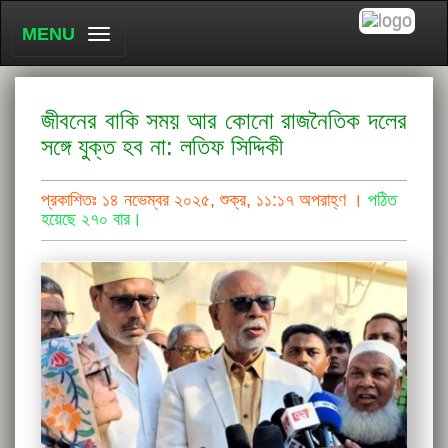
MENU
জীবনের বাকি সময় আর কোনো রাজনৈতিক দলের
সঙ্গে যুক্ত হব না: লতিফ সিদ্দিকী
প্রকাশিতঃ ১৪ নভেম্বর ২০২৫, শুক্র, ১১:১৭ অপরাহ্ণ ।
পঠিত
হয়েছে ২৭০ বার।