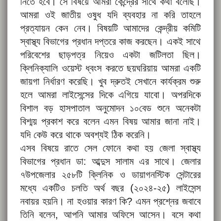
নিতে হবে। সে বিষয়ে আমরা কেন্দ্রের সাথে কথা বলেছি।
আমরা ওই জাতীয় ওষুধ যদি ব্যবহার না করি তাহলে
প্রত্যায়ন কেন নেব। বিষয়টি আমাদের কেন্দ্রীয় কমিটি
স্বাস্থ্য বিভাগের প্রধান দপ্তরে কাজ করছেন। একই সাথে
পরিবেশের ছাড়পত্র নিয়েও একটা জটিলতা ছিল।
ক্লিনিক্যালি ওয়েস্ট ধ্বংস করতে ছয়ঘরিয়ায় আমরা একটি
জায়গা নির্ধারণ করেছি। খুব দ্রুতই সেখানে কার্যক্রম শুরু
হলে আমরা লাইসেন্সের দিকে এগিয়ে যাবো। অপরদিকে
বিশাল বড় হাসপাতাল অনুমোদন ১০বেড শুনে অনেকটা
বিশ্ময় প্রকাশ করে বলেন এমন বিষয় আমার জানা নাই।
যদি কেউ করে থাকে অবশ্যই ঠিক করেনি।
এসব বিষয়ে রাতে সেল ফোনে কথা হয় জেলা স্বাস্থ্য
বিভাগের প্রধান ডা: আব্দুস সালাম এর সাথে। জেলার
৭উপজেলার ২৫৮টি ক্লিনিক ও ডায়াগনস্টিক সেন্টারের
মধ্যে একটিও চলতি অর্থ বছর (২০২৪-২৫) লাইসেন্স
নবায়র হয়নি। না হওয়ার কারণ কি? এমন প্রশ্নের জবাবে
তিনি বলেন, আপনি আমার অফিসে আসেন। বসে কথা