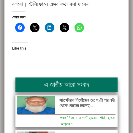
বলবো। টেলিফোনে এসব কথা বলা যাবেনা।
শেয়ার করুন
Like this:
এ জাতীয় আরো সংবাদ
সাতক্ষীরায় নিখোঁজের ৩৩ ঘণ্টা পর নদী
থেকে জেলের মরদেহ...
প্রকাশিতঃ ১ আগস্ট ২০২৬, শনি, ২:১৬
অপরাহ্ণ