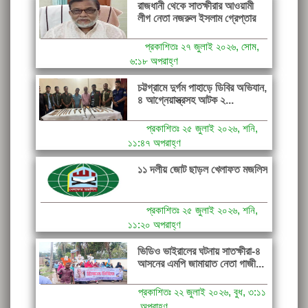
রাজধানী থেকে সাতক্ষীরার আওয়ামী
লীগ নেতা নজরুল ইসলাম গ্রেপ্তার
প্রকাশিতঃ ২৭ জুলাই ২০২৬, সোম,
৬:১৮ অপরাহ্ণ
চট্টগ্রামে দুর্গম পাহাড়ে ডিবির অভিযান,
৪ আগ্নেয়াস্ত্রসহ আটক ২...
প্রকাশিতঃ ২৫ জুলাই ২০২৬, শনি,
১১:৪৭ অপরাহ্ণ
১১ দলীয় জোট ছাড়ল খেলাফত মজলিস
প্রকাশিতঃ ২৫ জুলাই ২০২৬, শনি,
১১:২০ অপরাহ্ণ
ভিডিও ভাইরালের ঘটনায় সাতক্ষীরা-৪
আসনের এমপি জামায়াত নেতা গাজী...
প্রকাশিতঃ ২২ জুলাই ২০২৬, বুধ, ৩:১১
অপরাহ্ণ