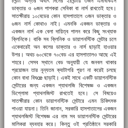
৮ঘন্টা অন্তর অর্থাৎ দিনের ২৪ঘন্টায় ৩জন এমবিবিএস
ডাক্তার ও ৬জন পাশকরা সেবিকা বা নার্স রাখতেই হবে।
সাতক্ষীরায় ১০বেডের কোন হাসপাতালে ৩জন ডাক্তার ও
৬জন নার্স কোথাও নাই। এমনকি একজন ডাক্তার ও
একজন নার্স এক বেলা দায়িত্ব পালন করে কিছু সংখ্যাক
ক্লিনিকে। বাকি সব ক্লিনিক ও ডায়াগনস্টিক সেন্টার চলে
একেবারেই অন কলের ডাক্তার ও নার্স ছাড়াই হাওয়ার
উপর। অথচ ৬০থেকে ৭০বেড এর হাসপাতালও আছে এই
শহরে। সেসব স্থানে বেড অনুযায়ী যে জনবল থাকার
প্রয়োজন তার নূন্যতম ক্যাটাগরি পূরণ না করেই চলছে
কোন বাধা বিঘœ ছাড়াই। একই সাথে একটি ডায়াগনস্টিক
সেন্টারের জন্য একজন প্যাথলজি বিশেষজ্ঞ ও একজন
ডিপ্লোমা প্যাথলজিস্ট রাখতেই হবে। সে বিষয়েও
সাতক্ষীরার কোন ডায়াগনস্টিক সেন্টারে এমন চিকিৎসক
পাওয়া যায়না। তিনি জানান, সরকারি হাসপাতালের একজন
প্যাথলজিস্ট বিশেষজ্ঞ এর নাম সব ডায়াগনস্টিক সেন্টারের
মালিকরা ব্যবহার করে। কিন্তু ওই প্রতিষ্ঠানে সরকারি