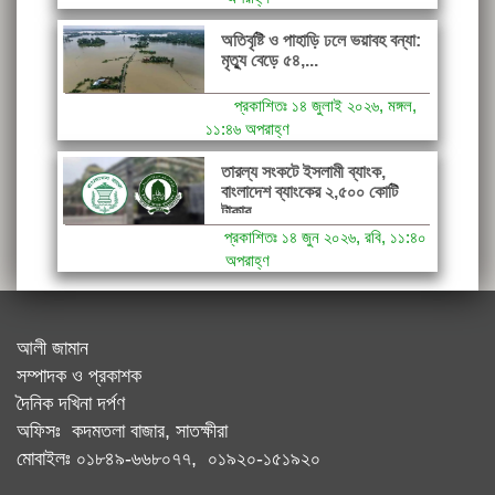
অতিবৃষ্টি ও পাহাড়ি ঢলে ভয়াবহ বন্যা:
মৃত্যু বেড়ে ৫৪,...
প্রকাশিতঃ ১৪ জুলাই ২০২৬, মঙ্গল,
১১:৪৬ অপরাহ্ণ
তারল্য সংকটে ইসলামী ব্যাংক,
বাংলাদেশ ব্যাংকের ২,৫০০ কোটি
টাকার...
প্রকাশিতঃ ১৪ জুন ২০২৬, রবি, ১১:৪০
অপরাহ্ণ
আলী জামান
সম্পাদক ও প্রকাশক
দৈনিক দখিনা দর্পণ
অফিসঃ কদমতলা বাজার, সাতক্ষীরা
মোবাইলঃ ০১৮৪৯-৬৬৮০৭৭, ০১৯২০-১৫১৯২০