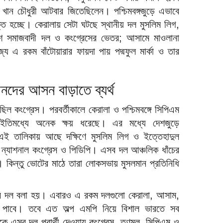
চৌধুরী আটবার জিতেছিলেন। পশ্চিমবঙ্গজুড়ে এভাবে
্ত হচ্ছে। কেরালায় সেটা ঘটছে স্থানীয় দল মুসলিম লিগ,
শে সমাজবাদী দল ও কংগ্রেসের ভেতর; আসামে মাওলানা
 এ রকম বাঁটোয়ারার ফায়দা পায় পদ্মফুল মার্কা ও তার
নদের আসন বাড়াতে ব্যর্থ
িল কংগ্রেস। পরবর্তীকালে কেরালা ও পশ্চিমবঙ্গে সিপিএম
তিমধ্যে অনেক ক্ষয় ধরেছে। এর মধ্যে দেশজুড়ে
ই তালিকায় আছে দক্ষিণে মুসলিম লিগ ও ইত্তেহাদুল
ে ন্যাশনাল কংগ্রেস ও পিডিপি। এসব দল আঞ্চলিক ধাঁচের
র। কিন্তু ভোটের মাঠে তারা লোকসভায় মুসলমান প্রতিনিধি
র দল বলা হয়। এবারও এ রকম দলগুলো কেরালা, আসাম,
ন পাবে। তবে এত অল্প এমপি নিয়ে বিশাল ভারতে সব
কে এসব দল প্রার্থী দেওয়ায় কংগ্রেস, তৃণমূল, সিপিএম ও