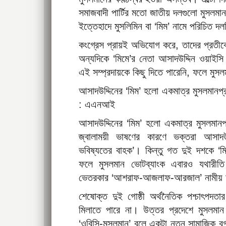
সমাজবাদী পার্টির মতো জাতীয় দলগুলো মুসল
ইত্তেহাদে মুসলিমিন বা ‘মিম’ নামে পরিচিত দল
কংগ্রেস প্রায়ই অভিযোগ করে, তাদের প্রতী
অন্যদিকে ‘মিমে’র নেতা আসাদউদ্দিন ওয়াইস
এই সম্প্রদায়কে কিছু দিতে পারেনি, ফলে মু
আসাদউদ্দিনের ‘মিম’ হলো একমাত্র মুসলমানপ্র
: এএনআই
আসাদউদ্দিনের ‘মিম’ হলো একমাত্র মুসলমানপ্
জ্বালাময়ী ভাষণের কারণে ভক্তরা আসাদউদ্
ভবিষ্যতের বাহক’। কিন্তু গত দুই দশকে ‘মিম
ফলে মুসলমান ভোটব্যাংক এবারও যথারীত
ভেতরকার ‘আশরাফ-আজলাফ-আরজাল’ নামীয় মর
শেষোক্ত দুই গোষ্ঠী অর্থনৈতিক পশ্চাৎপদত
মিলাতে পারে না। উত্তর প্রদেশে মুসলম
‘ওবিসি-মুসলমান’ বলে একটা নতুন সামাজিক ব