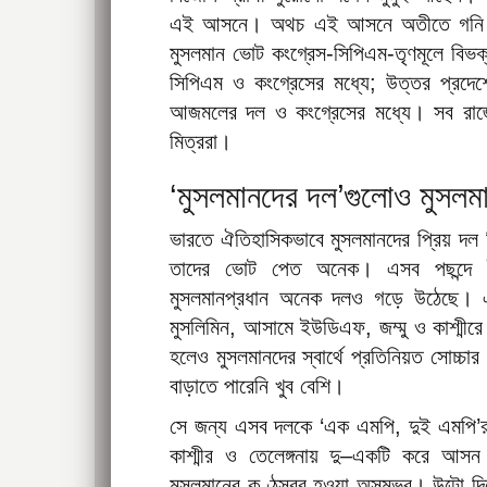
এই আসনে। অথচ এই আসনে অতীতে গনি খান 
মুসলমান ভোট কংগ্রেস-সিপিএম-তৃণমূলে বিভক
সিপিএম ও কংগ্রেসের মধ্যে; উত্তর প্রদে
আজমলের দল ও কংগ্রেসের মধ্যে। সব রাজ্যে
মিত্ররা।
‘মুসলমানদের দল’গুলোও মুসলমা
ভারতে ঐতিহাসিকভাবে মুসলমানদের প্রিয় দল ছ
তাদের ভোট পেত অনেক। এসব পছন্দে ই
মুসলমানপ্রধান অনেক দলও গড়ে উঠেছে। এ
মুসলিমিন, আসামে ইউডিএফ, জম্মু ও কাশ্মীর
হলেও মুসলমানদের স্বার্থে প্রতিনিয়ত সোচ্চা
বাড়াতে পারেনি খুব বেশি।
সে জন্য এসব দলকে ‘এক এমপি, দুই এমপি’
কাশ্মীর ও তেলেঙ্গনায় দু–একটি করে আস
মুসলমানের কণ্ঠস্বর হওয়া অসম্ভব। উল্টো দি