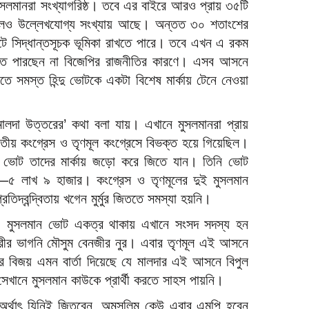
সলমানরা সংখ্যাগরিষ্ঠ। তবে এর বাইরে আরও প্রায় ৩৫টি
হলেও উল্লেখযোগ্য সংখ্যায় আছে। অন্তত ৩০ শতাংশের
সিদ্ধান্তসূচক ভূমিকা রাখতে পারে। তবে এখন এ রকম
সতে পারছেন না বিজেপির রাজনীতির কারণে। এসব আসনে
াতে সমস্ত হিন্দু ভোটকে একটা বিশেষ মার্কায় টেনে নেওয়া
মালদা উত্তরের’ কথা বলা যায়। এখানে মুসলমানরা প্রায়
জাতীয় কংগ্রেস ও তৃণমূল কংগ্রেসে বিভক্ত হয়ে গিয়েছিল।
হিন্দু ভোট তাদের মার্কায় জড়ো করে জিতে যান। তিনি ভোট
—৫ লাখ ৯ হাজার। কংগ্রেস ও তৃণমূলের দুই মুসলমান
রতিদ্বন্দ্বিতায় খগেন মুর্মুর জিততে সমস্যা হয়নি।
৪) মুসলমান ভোট একত্র থাকায় এখানে সংসদ সদস্য হন
ুরীর ভাগনি মৌসুম বেনজীর নুর। এবার তৃণমূল এই আসনে
ুর্মুর বিজয় এমন বার্তা দিয়েছে যে মালদার এই আসনে বিপুল
েখানে মুসলমান কাউকে প্রার্থী করতে সাহস পায়নি।
ন। অর্থাৎ যিনিই জিতবেন, অমুসলিম কেউ এবার এমপি হবেন