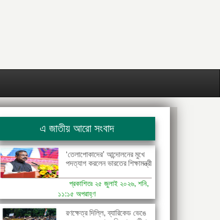
এ জাতীয় আরো সংবাদ
‘তেলাপোকাদের’ আন্দোলনের মুখে
পদত্যাগ করলেন ভারতের শিক্ষামন্ত্রী
প্রকাশিতঃ ২৫ জুলাই ২০২৬, শনি,
১১:১৫ অপরাহ্ণ
রণক্ষেত্র দিল্লি, ব্যারিকেড ভেঙে