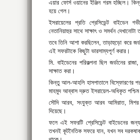
এয়ার ফোর্স ওয়ানের ইঞ্জিন গরম হচ্ছিল। কি
হয়ে গেল।
ইসরায়েলের প্রতি প্রেসিডেন্ট বাইডেন গ
নেতানিয়াহুর সাথে সাক্ষাৎ ও সমর্থন দেখানোট
তবে তিনি আশা করছিলেন, তাড়াহুড়ো করে জর্
এই সফরটাকে কিছুটা ভারসাম্যপূর্ণ করার।
মি. বাইডেনের পরিকল্পনা ছিল জর্ডানের রাজা, 
সাক্ষাত করা।
কিন্তু আল-আহলি হাসপাতালে বিস্ফোরণের পর জ
মাহমুদ আব্বাস দ্রুত ইসরায়েল-অধিকৃত পশ্চি
সৌদি আরব, সংযুক্ত আরব আমিরাত, মিশর এব
দিয়েছে।
ফলে এই সফরটি প্রেসিডেন্ট বাইডেনের জন্
তখনই কূটনৈতিক সফরে যান, যখন সব দরকষাকষি 
থাকে।