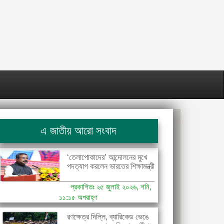
এ জাতীয় আরো সংবাদ
‘তেলাপোকাদের’ আন্দোলনের মুখে
পদত্যাগ করলেন ভারতের শিক্ষামন্ত্রী
প্রকাশিতঃ ২৫ জুলাই ২০২৬, শনি,
১১:১৫ অপরাহ্ণ
রণক্ষেত্র দিল্লি, ব্যারিকেড ভেঙে