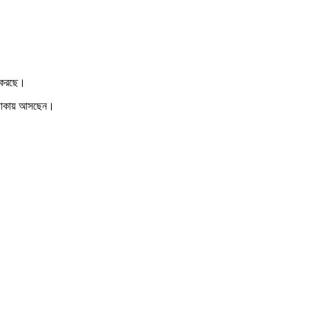
জ করছে।
রে ঢাকায় আসছেন।