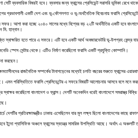
া সেটি ব্যবসায়িক বিষয়ই হবে। ব্যবসার জন্য ফ্রান্সের প্রেসিডেন্ট সরাসরি ভূমিকা রেখে থা
োপের প্রভাবশালী একটি দেশ এবং ভূ-কৌশলগত ও ভূ-অর্থনৈতিক বিবেচনায় ফরাসি প্রেসিডেন্টের
্টের সফর। আশা করা হচ্ছে ২০৪০ সালের মধ্যে বিশ্বের বড় ২২টি অর্থনীতির একটি হবে বাংলাদেশ
ন মি. হান্নান।
চুক্তি স্বাক্ষরিত হতে পারে এ সফরে। এটি হবে একটি আর্থ অবজারভেটরি ভূ-উপগ্রহ কেন্দ্র য
েনেডি স্পেস সেন্টার থেকে। এটিও নির্মাণ করেছিলো ফরাসি একটি প্রযুক্তি কোম্পানি।
োচনা করছেন।
ের ক্ষমতাসীনদের রাজনৈতিক সম্পর্কের টানাপড়েনের মধ্যেই চলতি বছরের শুরুতে ফ্রান্সের এ
আছে। এমন পরিস্থিতিতে ফরাসি প্রেসিডেন্টের এ সফরে বিষয়টি আলোচনায় আসবে বলে মনে কর
ে স্বাক্ষর করেছিলো বাংলাদেশ ও ফ্রান্স। দেশটি অনেকদিন ধরেই বাংলাদেশে সমরাস্ত্র বি
রেছে।
েশটির প্রতিরক্ষামন্ত্রীও ঢাকায় এসেছিলেন যার মূল লক্ষ্য ছিলো বাংলাদেশের কাছে রাফাল জ
্দো প্যাসিফিক অঞ্চলে ফ্রান্সের স্বতন্ত্র সামরিক উপস্থিতি আছে। অর্থাৎ এ অঞ্চলটি তাদ