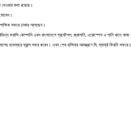
যোগ দেওয়ার কথা রয়েছে।
ুল মোমেন।
্বিপাক্ষিক সফরে ঢাকায় আসছেন।
িন্ন ফরাসি কোম্পানি এখন বাংলাদেশে প্রকৌশল, জ্বালানি, এরোস্পেস ও পানি খাতে কা
২০২১ সালের নভেম্বরে ফ্রান্স সফর করেন। এখন শেখ হাসিনার আমন্ত্রণে মি. ম্যাক্রঁ ফিরতি সফ