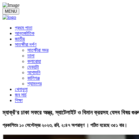
MENU
প্রথম পাতা
আন্তর্জাতিক
জাতীয়
সাতক্ষীরা দর্পণ
সাতক্ষীরা সদর
তালা
কলারোয়া
দেবহাটা
আশাশুনি
কালিগঞ্জ
শ্যামনগর
খেলাধুলা
জব সার্চ
শিক্ষা
ম্যাক্রঁ’র ঢাকা সফরে অস্ত্র, স্যাটেলাইট ও বিমান ক্রয়সহ যেসব বিষয় গুরু
প্রকাশিতঃ ১০ সেপ্টেম্বর ২০২৩, রবি, ২:৪৭ অপরাহ্ণ ।
পঠিত হয়েছে ৩৫১ বার।