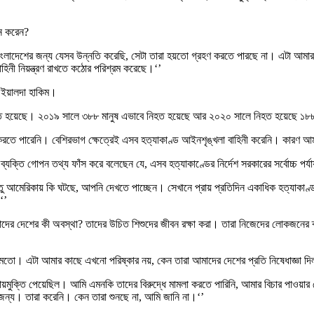
নে করেন?
াংলাদেশের জন্য যেসব উন্নতি করেছি, সেটা তারা হয়তো গ্রহণ করতে পারছে না। এটা আমার অ
হিনী নিয়ন্ত্রণ রাখতে কঠোর পরিশ্রম করেছে।‘’
র ইয়ালদা হাকিম।
 নিহত হয়েছে। ২০১৯ সালে ৩৮৮ মানুষ এভাবে নিহত হয়েছে আর ২০২০ সালে নিহত হয়েছে ১৮
ণ করতে পারেনি। বেশিরভাগ ক্ষেত্রেই এসব হত্যাকাণ্ড আইনশৃঙ্খলা বাহিনী করেনি। কারণ আম
ন ব্যক্তি গোপন তথ্য ফাঁস করে বলেছেন যে, এসব হত্যাকাণ্ডের নির্দেশ সরকারের সর্বোচ্চ পর
্তু আমেরিকায় কি ঘটছে, আপনি দেখতে পাচ্ছেন। সেখানে প্রায় প্রতিদিন একাধিক হত্যাকাণ
‘’
তাদের দেশের কী অবস্থা? তাদের উচিত শিশুদের জীবন রক্ষা করা। তারা নিজেদের লোকজনের ব্
খেলার মতো। এটা আমার কাছে এখনো পরিষ্কার নয়, কেন তারা আমাদের দেশের প্রতি নিষেধাজ্ঞা দি
া দায়মুক্তি পেয়েছিল। আমি এমনকি তাদের বিরুদ্ধে মামলা করতে পারিনি, আমার বিচার পাওয
জন্য। তারা করেনি। কেন তারা শুনছে না, আমি জানি না।‘’