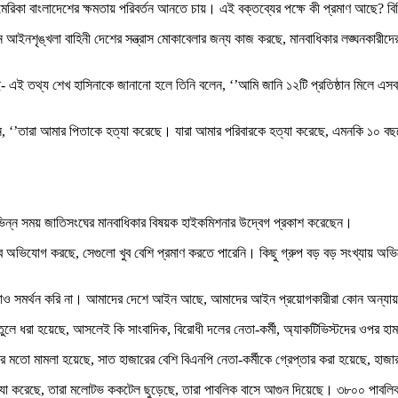
মেরিকা বাংলাদেশের ক্ষমতায় পরিবর্তন আনতে চায়। এই বক্তব্যের পক্ষে কী প্রমাণ আছে? ব
নশৃঙ্খলা বাহিনী দেশের সন্ত্রাস মোকাবেলার জন্য কাজ করছে, মানবাধিকার লঙ্ঘনকারীদের বির
ছে- এই তথ্য শেখ হাসিনাকে জানানো হলে তিনি বলেন, ‘’আমি জানি ১২টি প্রতিষ্ঠান মিলে এসব
 ‘’তারা আমার পিতাকে হত্যা করেছে। যারা আমার পরিবারকে হত্যা করেছে, এমনকি ১০ বছরের 
 বিভিন্ন সময় জাতিসংঘের মানবাধিকার বিষয়ক হাইকমিশনার উদ্বেগ প্রকাশ করেছেন।
ব অভিযোগ করছে, সেগুলো খুব বেশি প্রমাণ করতে পারেনি। কিছু গ্রুপ বড় বড় সংখ্যায় অ
ড আমরাও সমর্থন করি না। আমাদের দেশে আইন আছে, আমাদের আইন প্রয়োগকারীরা কোন অন্যায়
লে ধরা হয়েছে, আসলেই কি সাংবাদিক, বিরোধী দলের নেতা-কর্মী, অ্যাকটিভিস্টদের ওপর হামলার
র মতো মামলা হয়েছে, সাত হাজারের বেশি বিএনপি নেতা-কর্মীকে গ্রেপ্তার করা হয়েছে, হা
ুষ হত্যা করেছে, তারা মলোটভ ককটেল ছুড়েছে, তারা পাবলিক বাসে আগুন দিয়েছে। ৩৮০০ পাবলি