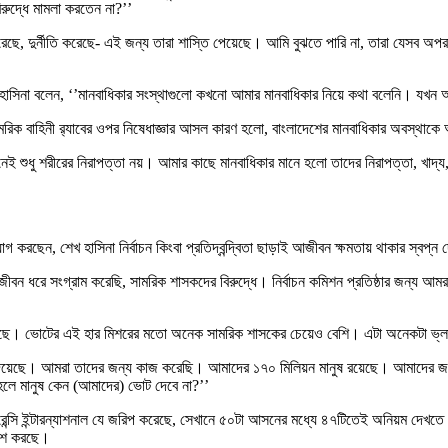
রুদ্ধে মামলা করতেন না?’’
ন করেছে, দুর্নীতি করেছে- এই জন্য তারা শাস্তি পেয়েছে। আমি বুঝতে পারি না, তারা যেসব
েখ হাসিনা বলেন, ‘’মানবাধিকার সংস্থাগুলো কখনো আমার মানবাধিকার নিয়ে কথা বলেনি। যখন
রিক বাহিনী র‍্যাবের ওপর নিষেধাজ্ঞার আসল কারণ হলো, বাংলাদেশের মানবাধিকার অবস্থাক
ই শুধু শরীরের নিরাপত্তা নয়। আমার কাছে মানবাধিকার মানে হলো তাদের নিরাপত্তা, খাদ্য
করছেন, শেখ হাসিনা নির্বাচন কিংবা প্রতিদ্বন্দ্বিতা ছাড়াই আজীবন ক্ষমতায় থাকার স্বপ্ন
ীবন ধরে সংগ্রাম করেছি, সামরিক শাসকদের বিরুদ্ধে। নির্বাচন কমিশন প্রতিষ্ঠার জন্য আম
য়েছে। ভোটের এই হার মিশরের মতো অনেক সামরিক শাসকের চেয়েও বেশি। এটা অনেকটা ভ্
িয়েছে। আমরা তাদের জন্য কাজ করেছি। আমাদের ১৭০ মিলিয়ন মানুষ রয়েছে। আমাদের জ
 তাহলে মানুষ কেন (আমাদের) ভোট দেবে না?’’
্রান্সপারেন্সি ইন্টারন্যাশনাল যে জরিপ করেছে, সেখানে ৫০টা আসনের মধ্যে ৪৭টিতেই অনিয়ম দ
রকাশ করছে।