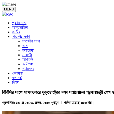
MENU
প্রথম পাতা
আন্তর্জাতিক
জাতীয়
সাতক্ষীরা দর্পণ
সাতক্ষীরা সদর
তালা
কলারোয়া
দেবহাটা
আশাশুনি
কালিগঞ্জ
শ্যামনগর
খেলাধুলা
জব সার্চ
শিক্ষা
বিবিসির সাথে সাক্ষাৎকারে যুক্তরাষ্ট্রের কড়া সমালোচনা প্রধানমন্ত্রী শেখ 
প্রকাশিতঃ ১৬ মে ২০২৩, মঙ্গল, ২:০৬ পূর্বাহ্ণ ।
পঠিত হয়েছে ৩১৩ বার।