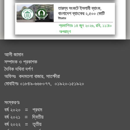
তারল্য সংকটে ইসলামী ব্যাংক,
বাংলাদেশ ব্যাংকের ২,৫০০ কোটি
টাকার...
প্রকাশিতঃ ১৪ জুন ২০২৬, রবি, ১১:৪০
অপরাহ্ণ
আলী জামান
সম্পাদক ও প্রকাশক
দৈনিক দখিনা দর্পণ
অফিসঃ কদমতলা বাজার, সাতক্ষীরা
মোবাইলঃ ০১৮৪৯-৬৬৮০৭৭, ০১৯২০-১৫১৯২০
সংস্করণঃ
বর্ষ ২০২০ = প্রথম
বর্ষ ২০২১ = দ্বিতীয়
বর্ষ ২০২২ = তৃতীয়