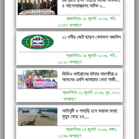
চট্টগ্রামে দুর্গম পাহাড়ে ডিবির অভিযান,
৪ আগ্নেয়াস্ত্রসহ আটক ২...
প্রকাশিতঃ ২৫ জুলাই ২০২৬, শনি,
১১:৪৭ অপরাহ্ণ
১১ দলীয় জোট ছাড়ল খেলাফত মজলিস
প্রকাশিতঃ ২৫ জুলাই ২০২৬, শনি,
১১:২০ অপরাহ্ণ
ভিডিও ভাইরালের ঘটনায় সাতক্ষীরা-৪
আসনের এমপি জামায়াত নেতা গাজী...
প্রকাশিতঃ ২২ জুলাই ২০২৬, বুধ, ৩:১১
অপরাহ্ণ
অতিবৃষ্টি ও পাহাড়ি ঢলে ভয়াবহ বন্যা:
মৃত্যু বেড়ে ৫৪,...
প্রকাশিতঃ ১৪ জুলাই ২০২৬, মঙ্গল,
১১:৪৬ অপরাহ্ণ