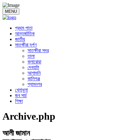
MENU
প্রথম পাতা
আন্তর্জাতিক
জাতীয়
সাতক্ষীরা দর্পণ
সাতক্ষীরা সদর
তালা
কলারোয়া
দেবহাটা
আশাশুনি
কালিগঞ্জ
শ্যামনগর
খেলাধুলা
জব সার্চ
শিক্ষা
Archive.php
আলী জামান