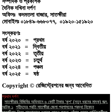
সম্পাদক ও প্রকাশক
দৈনিক দখিনা দর্পণ
অফিসঃ কদমতলা বাজার, সাতক্ষীরা
মোবাইলঃ ০১৮৪৯-৬৬৮০৭৭, ০১৯২০-১৫১৯২০
সংস্করণঃ
বর্ষ ২০২০ = প্রথম
বর্ষ ২০২১ = দ্বিতীয়
বর্ষ ২০২২ = তৃতীয়
বর্ষ ২০২৩ = চতুর্থ
বর্ষ ২০২৪ = পঞ্চম
বর্ষ ২০২৫ = ষষ্ঠ
Copyright © রেজিস্ট্রেশনের জন্য আবেদিত
প্রধান দর্পণ
||
সাতক্ষীরায় বিজিবির অভিযানে ৬ কোটি টাকার ‘কুশ’ (নতুন ধরনের মাদক) জব্দ,
আটক ১
||
শহীদদের প্রতি সাতক্ষীরা জেলা প্রশাসনের শ্রদ্ধা নিবেদন
||