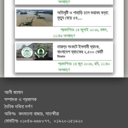
অপরাহ্ণ
অতিবৃষ্টি ও পাহাড়ি ঢলে ভয়াবহ বন্যা:
মৃত্যু বেড়ে ৫৪,...
প্রকাশিতঃ ১৪ জুলাই ২০২৬, মঙ্গল,
১১:৪৬ অপরাহ্ণ
তারল্য সংকটে ইসলামী ব্যাংক,
বাংলাদেশ ব্যাংকের ২,৫০০ কোটি
টাকার...
প্রকাশিতঃ ১৪ জুন ২০২৬, রবি, ১১:৪০
অপরাহ্ণ
আলী জামান
সম্পাদক ও প্রকাশক
দৈনিক দখিনা দর্পণ
অফিসঃ কদমতলা বাজার, সাতক্ষীরা
মোবাইলঃ ০১৮৪৯-৬৬৮০৭৭, ০১৯২০-১৫১৯২০