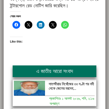
ইন্টারপোল রেড নোটিশ জারি করেছিল।
শেয়ার করুন
Like this:
এ জাতীয় আরো সংবাদ
সাতক্ষীরায় নিখোঁজের ৩৩ ঘণ্টা পর নদী
থেকে জেলের মরদেহ...
প্রকাশিতঃ ১ আগস্ট ২০২৬, শনি, ২:১৬
অপরাহ্ণ