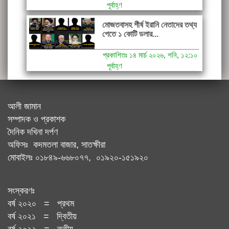
পূর্বাহ্ণ
মোজতবাসহ শীর্ষ ইরানি নেতাদের তথ্য
পেতে ১ কোটি ডলার...
প্রকাশিতঃ ১৪ মার্চ ২০২৬, শনি, ১২:১০
পূর্বাহ্ণ
আলী জামান
সম্পাদক ও প্রকাশক
দৈনিক দখিনা দর্পণ
অফিসঃ কদমতলা বাজার, সাতক্ষীরা
মোবাইলঃ ০১৮৪৯-৬৬৮০৭৭, ০১৯২০-১৫১৯২০
সংস্করণঃ
বর্ষ ২০২০ = প্রথম
বর্ষ ২০২১ = দ্বিতীয়
বর্ষ ২০২২ = তৃতীয়