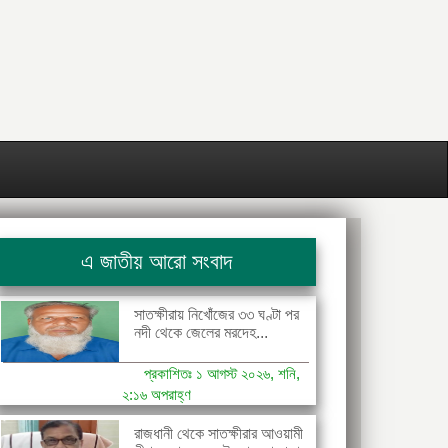
এ জাতীয় আরো সংবাদ
সাতক্ষীরায় নিখোঁজের ৩৩ ঘণ্টা পর
নদী থেকে জেলের মরদেহ...
প্রকাশিতঃ ১ আগস্ট ২০২৬, শনি,
২:১৬ অপরাহ্ণ
রাজধানী থেকে সাতক্ষীরার আওয়ামী