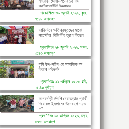
মাছরাঙা টেলিভিশনের ১৫ তম
প্রতিষ্ঠাবার্ষিকী উদযাপন
প্রকাশিতঃ ৩০ জুলাই ২০২৬, বৃহঃ,
৭:১৮ অপরাহ্ণ
ভারিবর্ষনে ক্ষতিগ্রস্তদের মাঝে
সাতক্ষীরা বিজিবি’র ত্রাণ বিতরণ
প্রকাশিতঃ ২৮ জুলাই ২০২৬, মঙ্গল,
৩:৪৩ অপরাহ্ণ
কৃষি উপ-সচিব এর সামাজিক বন
বিভাগ পরিদর্শন
প্রকাশিতঃ ১৯ এপ্রিল ২০২৬, রবি,
৫:৪৬ পূর্বাহ্ণ
আগরদাঁড়ী ইউপি চেয়ারম্যান প্রার্থী
জিয়ারুল ইসলামের উদ্যোগে ৭৫০
ফুট...
প্রকাশিতঃ ১০ এপ্রিল ২০২৬, শুক্র,
৬:৫৬ অপরাহ্ণ