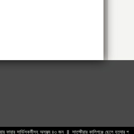
ার সার্ভিসকর্মীসহ অসুস্থ্য ৪৩ জন
||
সাতক্ষীরার কালিগঞ্জে ছেলে হত্যার প্রধান আস