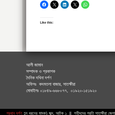
Like this:
আলী জামান
সম্পাদক ও প্রকাশক
দৈনিক দখিনা দর্পণ
অফিসঃ কদমতলা বাজার, সাতক্ষীরা
মোবাইলঃ ০১৮৪৯-৬৬৮০৭৭, ০১৯২০-১৫১৯২০
ার ‘কুশ’ (নতুন ধরনের মাদক) জব্দ, আটক ১
প্রধান দর্পণ
||
শহীদদের প্রতি সাতক্ষীরা জেলা প্রশা