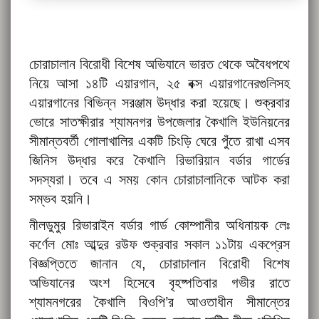
চোরাচালান বিরোধী বিশেষ অভিযানে ভারত থেকে অবৈধপথে
নিয়ে আসা ১৪টি এয়ারগান, ২৫ বক্স এয়ারগানেরগুলিসহ
এয়ারগানের বিভিন্ন সরঞ্জাম উদ্ধার করা হয়েছে। শুক্রবার
ভোরে সাতক্ষীরার শ্যামনগর উপজেলার কৈখালি ইউনিয়নের
সীমান্তবর্তী গোলাখালির একটি চিংড়ি ঘেরে পুঁতে রাখা এসব
জিনিস উদ্ধার করে কৈখালি রিভারিয়ান বর্ডার গার্ডের
সদস্যরা। তবে এ সময় কোন চোরাচালানিকে আটক করা
সম্ভব হয়নি।
নীলডুমুর রিভারাইন বর্ডার গার্ড কোম্পানীর অধিনায়ক লেঃ
কর্ণেল মোঃ আব্দুর রউফ শুক্রবার সকাল ১১টায় একপ্রেস
বিজ্ঞপ্তিতে জানান যে, চোরাচালান বিরোধী বিশেষ
অভিযানের অংশ হিসেবে বৃহষ্পতিবার গভীর রাতে
শ্যামনগরের কৈখালি বিওপি’র আওতাধীন সীমান্তের