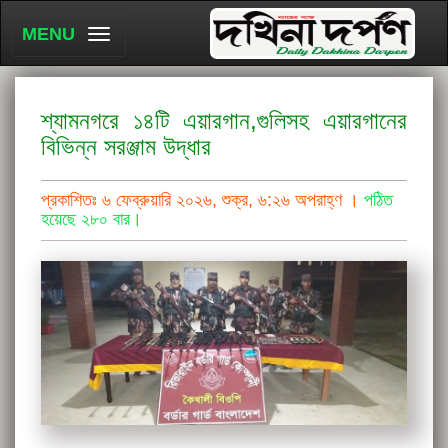
MENU
শ্যামনগরে ১৪টি এয়ারগান,গুলিসহ এয়ারগানের
বিভিন্ন সরঞ্জাম উদ্ধার
প্রকাশিতঃ ৬ ফেব্রুয়ারি ২০২৬, শুক্র, ৬:২৬ অপরাহ্ণ ।
পঠিত
হয়েছে ২৮০ বার।