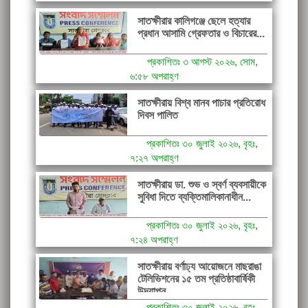
সাতক্ষীরার কালিগঞ্জে ছেলে হত্যার
প্রধান আসামি গ্রেফতার ও বিচারের...
প্রকাশিতঃ ৩ আগস্ট ২০২৬, সোম,
৬:৫৮ অপরাহ্ণ
সাতক্ষীরায় বিশ্ব মানব পাচার প্রতিরোধ
দিবস পালিত
প্রকাশিতঃ ৩০ জুলাই ২০২৬, বৃহঃ,
৭:২৭ অপরাহ্ণ
সাতক্ষীরায় ডা. শুভ ও স্বর্ণ ব্যবসায়ীকে
সুবিধা দিতে ব্যক্তিমালিকানাধীন...
প্রকাশিতঃ ৩০ জুলাই ২০২৬, বৃহঃ,
৭:২৪ অপরাহ্ণ
সাতক্ষীরায় বর্ণাঢ্য আয়োজনে মাছরাঙা
টেলিভিশনের ১৫ তম প্রতিষ্ঠাবার্ষিকী
উদযাপন
প্রকাশিতঃ ৩০ জুলাই ২০২৬, বৃহঃ,