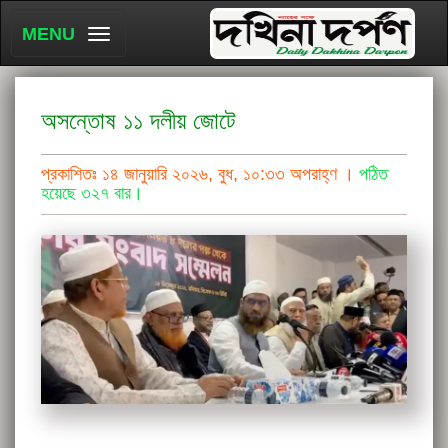
MENU
অসন্তোষ ১১ দলীয় জোটে
প্রকাশিতঃ ১৪ জানুয়ারি ২০২৬, বুধ, ১০:৩৩ অপরাহ্ণ ।
পঠিত
হয়েছে ৩২৭ বার।