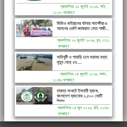
প্রকাশিতঃ ২৫ জুলাই ২০২৬, শনি,
১১:২০ অপরাহ্ণ
ভিডিও ভাইরালের ঘটনায় সাতক্ষীরা-৪
আসনের এমপি জামায়াত নেতা গাজী...
প্রকাশিতঃ ২২ জুলাই ২০২৬, বুধ, ৩:১১
অপরাহ্ণ
অতিবৃষ্টি ও পাহাড়ি ঢলে ভয়াবহ বন্যা:
মৃত্যু বেড়ে ৫৪,...
প্রকাশিতঃ ১৪ জুলাই ২০২৬, মঙ্গল,
১১:৪৬ অপরাহ্ণ
তারল্য সংকটে ইসলামী ব্যাংক,
বাংলাদেশ ব্যাংকের ২,৫০০ কোটি
টাকার...
প্রকাশিতঃ ১৪ জুন ২০২৬, রবি, ১১:৪০
অপরাহ্ণ