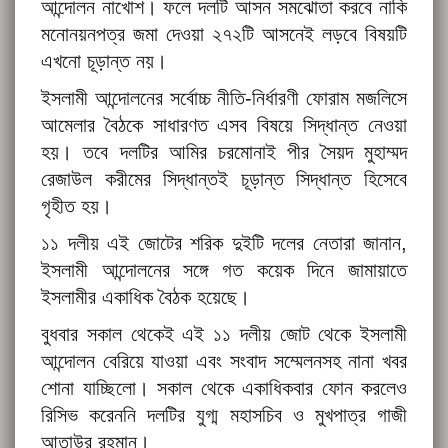
আন্দোলন নাখোশ। ফলে দলটি আসন সমঝোতা করবে নাকি
মনোনয়নপত্র জমা দেওয়া ২৭২টি আসনেই লড়বে বিষয়টি
এখনো চূড়ান্ত নয়।
ইসলামী আন্দোলনের সর্বোচ্চ নীতি-নির্ধারণী ফোরাম মজলিসে
আমেলার বৈঠকে সাধারণত এসব বিষয়ে সিদ্ধান্ত নেওয়া
হয়। তবে দলটির আমির চরমোনাই পীর সৈয়দ মুহাম্মদ
রেজাউল করীমের সিদ্ধান্তই চূড়ান্ত সিদ্ধান্ত হিসেবে
গৃহীত হয়।
১১ দলীয় এই জোটের শরিক দুইটি দলের নেতারা জানান,
ইসলামী আন্দোলনের সঙ্গে গত কয়েক দিনে জামায়াতে
ইসলামীর একাধিক বৈঠক হয়েছে।
বুধবার সকাল থেকেই এই ১১ দলীয় জোট থেকে ইসলামী
আন্দোলন বেরিয়ে যাওয়া এবং সংবাদ সম্মেলনসহ নানা খবর
শোনা যাচ্ছিলো। সকাল থেকে একাধিকবার ফোন করলেও
রিসিভ করেননি দলটির যুগ্ম মহাসচিব ও মুখপাত্র গাজী
আতাউর রহমান।