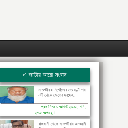
এ জাতীয় আরো সংবাদ
সাতক্ষীরায় নিখোঁজের ৩৩ ঘণ্টা পর
নদী থেকে জেলের মরদেহ...
প্রকাশিতঃ ১ আগস্ট ২০২৬, শনি,
২:১৬ অপরাহ্ণ
রাজধানী থেকে সাতক্ষীরার আওয়ামী