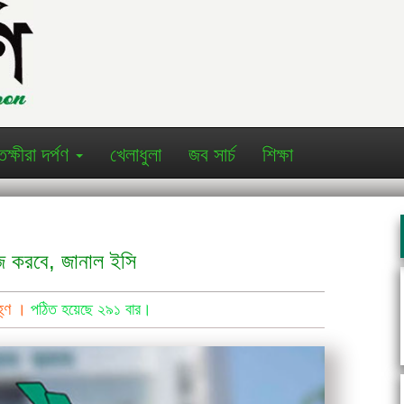
তক্ষীরা দর্পণ
খেলাধুলা
জব সার্চ
শিক্ষা
জ করবে, জানাল ইসি
াহ্ণ ।
পঠিত হয়েছে ২৯১ বার।