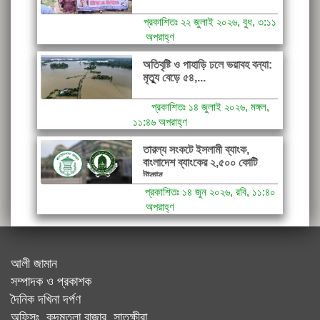
প্রকাশিতঃ ২২ জুলাই ২০২৬, বুধ, ৩:১১
অপরাহ্ণ
অতিবৃষ্টি ও পাহাড়ি ঢলে ভয়াবহ বন্যা:
মৃত্যু বেড়ে ৫৪,...
প্রকাশিতঃ ১৪ জুলাই ২০২৬, মঙ্গল,
১১:৪৬ অপরাহ্ণ
তারল্য সংকটে ইসলামী ব্যাংক,
বাংলাদেশ ব্যাংকের ২,৫০০ কোটি
টাকার...
প্রকাশিতঃ ১৪ জুন ২০২৬, রবি, ১১:৪০
অপরাহ্ণ
আলী জামান
সম্পাদক ও প্রকাশক
দৈনিক দখিনা দর্পণ
অফিসঃ কদমতলা বাজার, সাতক্ষীরা