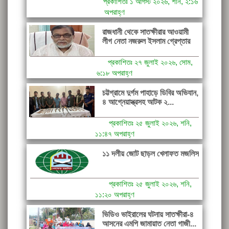
প্রকাশিতঃ ১ আগস্ট ২০২৬, শনি, ২:১৬
অপরাহ্ণ
রাজধানী থেকে সাতক্ষীরার আওয়ামী
লীগ নেতা নজরুল ইসলাম গ্রেপ্তার
প্রকাশিতঃ ২৭ জুলাই ২০২৬, সোম,
৬:১৮ অপরাহ্ণ
চট্টগ্রামে দুর্গম পাহাড়ে ডিবির অভিযান,
৪ আগ্নেয়াস্ত্রসহ আটক ২...
প্রকাশিতঃ ২৫ জুলাই ২০২৬, শনি,
১১:৪৭ অপরাহ্ণ
১১ দলীয় জোট ছাড়ল খেলাফত মজলিস
প্রকাশিতঃ ২৫ জুলাই ২০২৬, শনি,
১১:২০ অপরাহ্ণ
ভিডিও ভাইরালের ঘটনায় সাতক্ষীরা-৪
আসনের এমপি জামায়াত নেতা গাজী...