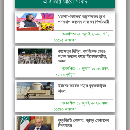
এ জাতীয় আরো সংবাদ
‘তেলাপোকাদের’ আন্দোলনের মুখে
পদত্যাগ করলেন ভারতের শিক্ষামন্ত্রী
প্রকাশিতঃ ২৫ জুলাই ২০২৬, শনি,
১১:১৫ অপরাহ্ণ
রণক্ষেত্র দিল্লি, ব্যারিকেড ভেঙে
সংসদ ভবনের কাছে বিক্ষোভকারীরা,
ফটক...
প্রকাশিতঃ ২১ জুলাই ২০২৬, মঙ্গল,
১২:১৯ পূর্বাহ্ণ
ইরানের আরেক শহরে যুক্তরাষ্ট্রের
হামলা
প্রকাশিতঃ ১৪ জুলাই ২০২৬, মঙ্গল,
১১:৪৩ অপরাহ্ণ
যুদ্ধবিরতি কোথায়, প্রশ্ন লেবাননের
স্পিকারের