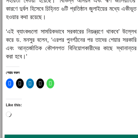
সহায়তা দেওয়া হয়েছে। ‘বিভিন্ন অনিয়ম এবং ঋণ জালিয়াতির’
কারণে দুর্বল হিসেবে চিহ্নিত ৬টি প্রতিষ্ঠান জুলাইয়ের মধ্যে একীভূত
হওয়ার কথা রয়েছে।
‘এই ব্যাংকগুলো সাময়িকভাবে সরকারের নিয়ন্ত্রণে থাকবে’ উল্লেখ
করে ড. মনসুর বলেন, ‘এরপর পুনর্গঠনের পর তাদের শেয়ার সরকারি
এবং আন্তর্জাতিক কৌশলগত বিনিয়োগকারীদের কাছে স্থানান্তর
করা হবে।’
শেয়ার করুন
Like this:
Loading…