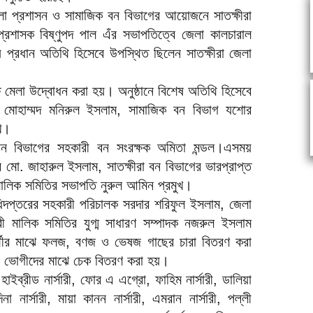
েলা প্রশাসন ও সামাজিক বন বিভাগের আয়োজনে সাতক্ষীরা
 প্রশাসক বিষ্ণুপদ পাল এঁর সভাপতিত্বে জেলা কালচারাল
় প্রধান অতিথি হিসেবে উপস্থিত ছিলেন সাতক্ষীরা জেলা
ষ মেলা উদ্বোধন করা হয়। অনুষ্ঠানে বিশেষ অতিথি হিসেবে
ার মোহাম্মদ মনিরুল ইসলাম, সামাজিক বন বিভাগ যশোর
ুখ।
ক বন বিভাগের সহকারী বন সংরক্ষক অমিতা মন্ডল।এসময়
 মো. জাহারুল ইসলাম, সাতক্ষীরা বন বিভাগের ভারপ্রাপ্ত
রি মালিক সমিতির সভাপতি নুরুল আমিন প্রমুখ।
িদপ্তরের সহকারী পরিচালক সরদার শরিফুল ইসলাম, জেলা
সারী মালিক সমিতির যুগ্ম সাধারণ সম্পাদক নজরুল ইসলাম
র্থীর মাঝে ফলজ, বণজ ও ভেষজ গাছের চারা বিতরণ করা
র ভোগীদের মাঝে চেক বিতরণ করা হয়।
ি হাইব্রীড নার্সারী, ফোর এ এগ্রো, ফাহিম নার্সারী, ডালিয়া
মদিনা নার্সারী, মায়া কানন নার্সারী, এমরান নার্সারী, পল্লী