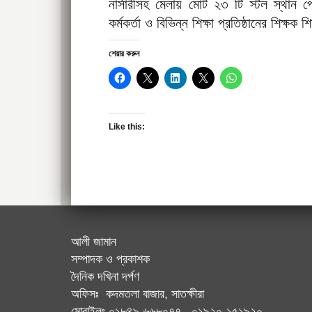
নার্সারীসহ মেলায় মোট ২৩ টি স্টল স্থান 
কর্মকর্তা ও বিভিন্ন শিক্ষা প্রতিষ্ঠানের শিক্ষক 
শেয়ার করুন
Like this:
আলী জামান
সম্পাদক ও প্রকাশক
দৈনিক দখিনা দর্পণ
অফিসঃ কদমতলা বাজার, সাতক্ষীরা
মোবাইলঃ ০১৮৪৯-৬৬৮০৭৭, ০১৯২০-১৫১৯২০