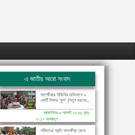
এ জাতীয় আরো সংবাদ
সাতক্ষীরায় বিজিবির অভিযানে ৬
কোটি টাকার ‘কুশ’ (নতুন ধরনের...
প্রকাশিতঃ ৬ আগস্ট ২০২৬, বৃহঃ,
৮:১৭ অপরাহ্ণ
শহীদদের প্রতি সাতক্ষীরা জেলা