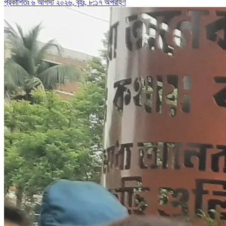
প্রকাশিতঃ ৬ আগস্ট ২০২৬, বৃহঃ, ৮:১৭ অপরাহ্ণ