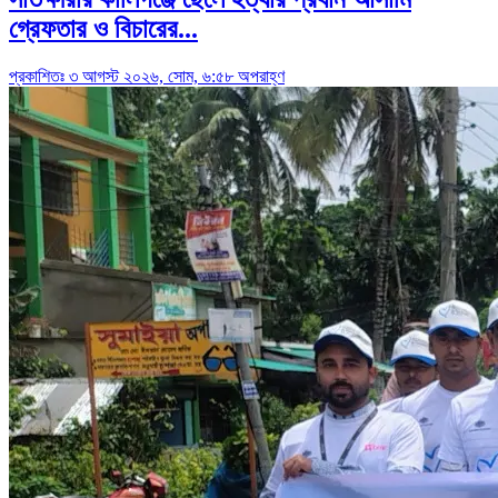
গ্রেফতার ও বিচারের...
প্রকাশিতঃ ৩ আগস্ট ২০২৬, সোম, ৬:৫৮ অপরাহ্ণ