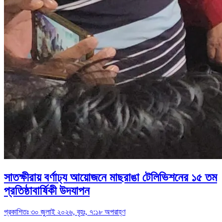
সাতক্ষীরায় বর্ণাঢ্য আয়োজনে মাছরাঙা টেলিভিশনের ১৫ তম
প্রতিষ্ঠাবার্ষিকী উদযাপন
প্রকাশিতঃ ৩০ জুলাই ২০২৬, বৃহঃ, ৭:১৮ অপরাহ্ণ