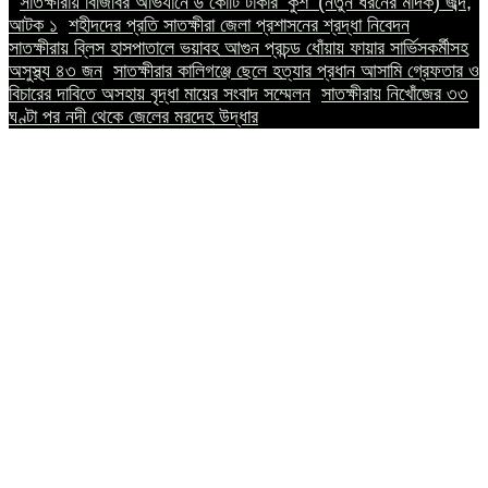
||
সাতক্ষীরায় বিজিবির অভিযানে ৬ কোটি টাকার ‘কুশ’ (নতুন ধরনের মাদক) জব্দ,
আটক ১
||
শহীদদের প্রতি সাতক্ষীরা জেলা প্রশাসনের শ্রদ্ধা নিবেদন
||
সাতক্ষীরায় ব্লিস হাসপাতালে ভয়াবহ আগুন প্রচন্ড ধোঁয়ায় ফায়ার সার্ভিসকর্মীসহ
অসুস্থ্য ৪৩ জন
||
সাতক্ষীরার কালিগঞ্জে ছেলে হত্যার প্রধান আসামি গ্রেফতার ও
বিচারের দাবিতে অসহায় বৃদ্ধা মায়ের সংবাদ সম্মেলন
||
সাতক্ষীরায় নিখোঁজের ৩৩
ঘণ্টা পর নদী থেকে জেলের মরদেহ উদ্ধার