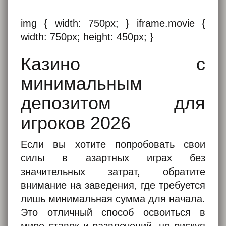
img { width: 750px; } iframe.movie {
width: 750px; height: 450px; }
Казино с
минимальным
депозитом для
игроков 2026
Если вы хотите попробовать свои
силы в азартных играх без
значительных затрат, обратите
внимание на заведения, где требуется
лишь минимальная сумма для начала.
Это отличный способ освоиться в