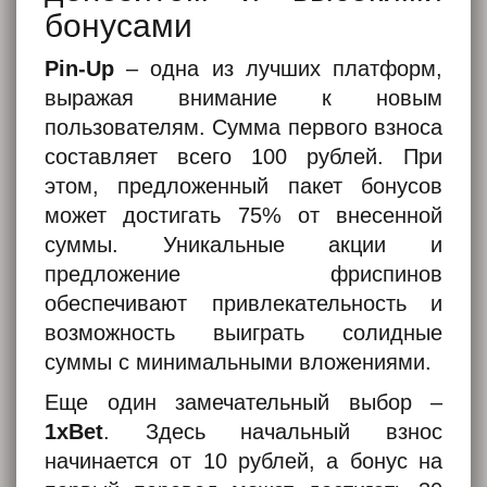
бонусами
Pin-Up
– одна из лучших платформ,
выражая внимание к новым
пользователям. Сумма первого взноса
составляет всего 100 рублей. При
этом, предложенный пакет бонусов
может достигать 75% от внесенной
суммы. Уникальные акции и
предложение фриспинов
обеспечивают привлекательность и
возможность выиграть солидные
суммы с минимальными вложениями.
Еще один замечательный выбор –
1xBet
. Здесь начальный взнос
начинается от 10 рублей, а бонус на