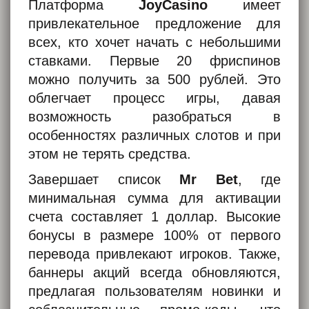
Платформа
JoyCasino
имеет
привлекательное предложение для
всех, кто хочет начать с небольшими
ставками. Первые 20 фриспинов
можно получить за 500 рублей. Это
облегчает процесс игры, давая
возможность разобраться в
особенностях различных слотов и при
этом не терять средства.
Завершает список
Mr Bet
, где
минимальная сумма для активации
счета составляет 1 доллар. Высокие
бонусы в размере 100% от первого
перевода привлекают игроков. Также,
баннеры акций всегда обновляются,
предлагая пользователям новинки и