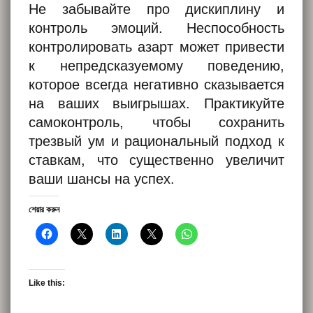
Не забывайте про дискиплину и
контроль эмоций. Неспособность
контролировать азарт может привести
к непредсказуемому поведению,
которое всегда негативно сказывается
на ваших выигрышах. Практикуйте
самоконтроль, чтобы сохранить
трезвый ум и рациональный подход к
ставкам, что существенно увеличит
ваши шансы на успех.
শেয়ার করুন
Like this: