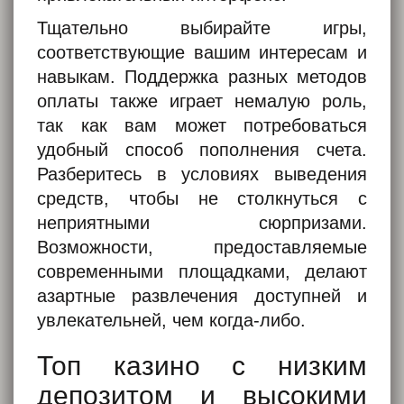
Тщательно выбирайте игры,
соответствующие вашим интересам и
навыкам. Поддержка разных методов
оплаты также играет немалую роль,
так как вам может потребоваться
удобный способ пополнения счета.
Разберитесь в условиях выведения
средств, чтобы не столкнуться с
неприятными сюрпризами.
Возможности, предоставляемые
современными площадками, делают
азартные развлечения доступней и
увлекательней, чем когда-либо.
Топ казино с низким
депозитом и высокими