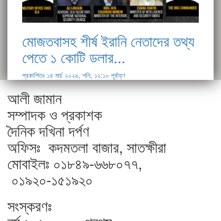
মোজতবাসহ শীর্ষ ইরানি নেতাদের তথ্য
পেতে ১ কোটি ডলার...
প্রকাশিতঃ ১৪ মার্চ ২০২৬, শনি, ১২:১০ পূর্বাহ্ণ
আলী জামান
সম্পাদক ও প্রকাশক
দৈনিক দখিনা দর্পণ
অফিসঃ কদমতলা বাজার, সাতক্ষীরা
মোবাইলঃ ০১৮৪৯-৬৬৮০৭৭,
০১৯২০-১৫১৯২০
সংস্করণঃ