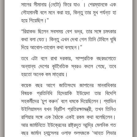
সালের সীমানায় (নেটো) ফিরে যাও । শেরম্যানকে এক
লৌহমানবী বলে মনে করা হয়, কিন্তু তার মুখ পর্যন্ত হা
হয়ে গিয়েছিল।”
“রিয়াকভ ছিলেন সবসময় বেশ ভদ্র, তার সঙ্গে চমৎকার
কথা বলা যেত। কিন্তু এখন দেখা গেল তিনি টেবিলে ঘুষি
দিয়ে আবোল-তাবোল কথা বলছেন।”
তবে এটা বলে রাখা দরকার, সাম্প্রতিক বছরগুলোতে
অন্যান্য দেশের কূটনৈতিক স্বরও বদলে গেছে, তবে
হয়তো অনেক কম মাত্রায়।
কয়েক বছর আগে জাতিসংঘে জাপানের মানবাধিকার
বিষয়ক প্রতিনিধি হিদেয়াকি ইউয়েদা তার বিদেশি
সহকর্মীদের ‘চুপ করুন’ বলে ধমকে দিয়েছিলেন। গ্যাভিন
উইলিয়ামসন যখন ব্রিটিশ প্রতিরক্ষামন্ত্রী, তখন তিনিও
রাশিয়ার সঙ্গে এক বৈঠকে একই রকম কথা বলেছিলেন।
আর জার্মানিতে ইউক্রেনের রাষ্ট্রদূত আন্দ্রি মেলনিক গত
বছর জার্মান চ্যান্সেলর ওলাফ শুলৎজকে ‘আহত লিভার