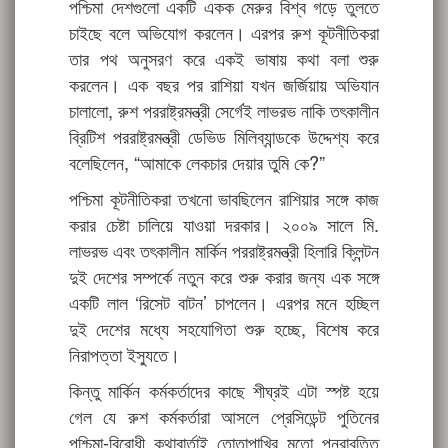
পশ্চিমা দেশগুলো একটি একক মেরুর বিশ্ব গড়ে তুলতে
চাইছে বলে অভিযোগ করলেন। এরপর রুশ কূটনীতিকরা
তার পথ অনুসরণ করে একই ভাষায় কথা বলা শুরু
করলেন। এক বছর পর রাশিয়া যখন জর্জিয়ায় অভিযান
চালালো, রুশ পররাষ্ট্রমন্ত্রী সের্গেই লাভরভ নাকি তৎকালীন
ব্রিটিশ পররাষ্ট্রমন্ত্রী ডেভিড মিলিব্যান্ডকে উদ্দেশ্য করে
বলেছিলেন, “আমাকে লেকচার দেয়ার তুমি কে?”
পশ্চিমা কূটনীতিকরা তখনো ভাবছিলেন রাশিয়ার সঙ্গে কাজ
করার চেষ্টা চালিয়ে যাওয়া দরকার। ২০০৯ সালে মি.
লাভরভ এবং তৎকালীন মার্কিন পররাষ্ট্রমন্ত্রী হিলারি ক্লিন্টন
দুই দেশের সম্পর্কে নতুন করে শুরু করার জন্য এক সঙ্গে
একটি লাল ‘রিসেট বাটন’ চাপলেন। এরপর মনে হচ্ছিল
দুই দেশের মধ্যে সহযোগিতা শুরু হচ্ছে, বিশেষ করে
নিরাপত্তা ইস্যুতে।
কিন্তু মার্কিন কর্মকর্তাদের কাছে শীঘ্রই এটা স্পষ্ট হয়ে
গেল যে রুশ কর্মকর্তারা আসলে প্রেসিডেন্ট পুতিনের
পশ্চিমা-বিরোধী কথাবার্তাই তোতাপাখির মতো পুনরাবৃত্তি