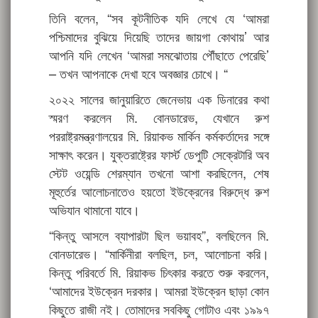
তিনি বলেন, “সব কূটনীতিক যদি লেখে যে ‘আমরা
পশ্চিমাদের বুঝিয়ে দিয়েছি তাদের জায়গা কোথায়’ আর
আপনি যদি লেখেন ‘আমরা সমঝোতায় পৌঁছাতে পেরেছি’
– তখন আপনাকে দেখা হবে অবজ্ঞার চোখে। “
২০২২ সালের জানুয়ারিতে জেনেভায় এক ডিনারের কথা
স্মরণ করলেন মি. বোনডারেভ, যেখানে রুশ
পররাষ্ট্রমন্ত্রণালয়ের মি. রিয়াকভ মার্কিন কর্মকর্তাদের সঙ্গে
সাক্ষাৎ করেন। যুক্তরাষ্ট্রের ফার্স্ট ডেপুটি সেক্রেটারি অব
স্টেট ওয়েন্ডি শেরম্যান তখনো আশা করছিলেন, শেষ
মূহুর্তের আলোচনাতেও হয়তো ইউক্রেনের বিরুদ্ধে রুশ
অভিযান থামানো যাবে।
“কিন্তু আসলে ব্যাপারটা ছিল ভয়াবহ”, বলছিলেন মি.
বোনডারেভ। “মার্কিনীরা বলছিল, চল, আলোচনা করি।
কিন্তু পরিবর্তে মি. রিয়াকভ চিৎকার করতে শুরু করলেন,
‘আমাদের ইউক্রেন দরকার। আমরা ইউক্রেন ছাড়া কোন
কিছুতে রাজী নই। তোমাদের সবকিছু গোটাও এবং ১৯৯৭