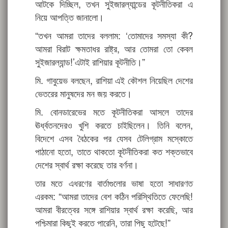
আটকে দিচ্ছিল, তখন সুইজারল্যান্ডের কূটনীতিকরা এ
নিয়ে আপত্তি জানালো।
“তখন আমরা তাদের বললাম: ‘তোমাদের সমস্যা কী?
আমরা বিরাট ক্ষমতাধর রাষ্ট্র, আর তোমরা তো কেবল
সুইজারল্যান্ড!’এটাই রাশিয়ার কূটনীতি।”
মি. গাবুয়েভ বলছেন, রাশিয়া এই কৌশল নিয়েছিল দেশের
ভেতরের মানুষদের মন জয় করতে।
মি. বোনডারেভের মতে কূটনীতিকরা আসলে তাদের
ঊর্ধ্বতনদেরও খুশি করতে চাইছিলেন। তিনি বলেন,
বিদেশে এসব বৈঠকের পর যেসব টেলিগ্রাম মস্কোতে
পাঠানো হতো, তাতে থাকতো কূটনীতিকরা কত শক্তভাবে
দেশের স্বার্থ রক্ষা করেছে তার বর্ণনা।
তার মতে এধরণের বার্তাগুলোর ভাষা হতো সাধারণত
এরকম: “আমরা তাদের বেশ কঠিন পরিস্থিতিতে ফেলেছি!
আমরা বীরত্বের সঙ্গে রাশিয়ার স্বার্থ রক্ষা করেছি, আর
পশ্চিমারা কিছুই করতে পারেনি, তারা পিছু হটেছে!”