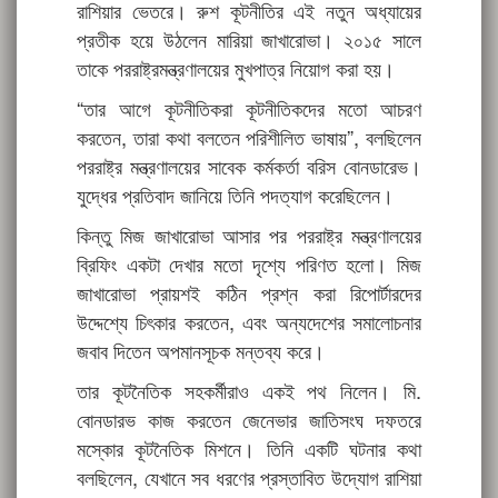
রাশিয়ার ভেতরে। রুশ কূটনীতির এই নতুন অধ্যায়ের
প্রতীক হয়ে উঠলেন মারিয়া জাখারোভা। ২০১৫ সালে
তাকে পররাষ্ট্রমন্ত্রণালয়ের মুখপাত্র নিয়োগ করা হয়।
“তার আগে কূটনীতিকরা কূটনীতিকদের মতো আচরণ
করতেন, তারা কথা বলতেন পরিশীলিত ভাষায়”, বলছিলেন
পররাষ্ট্র মন্ত্রণালয়ের সাবেক কর্মকর্তা বরিস বোনডারেভ।
যুদ্ধের প্রতিবাদ জানিয়ে তিনি পদত্যাগ করেছিলেন।
কিন্তু মিজ জাখারোভা আসার পর পররাষ্ট্র মন্ত্রণালয়ের
ব্রিফিং একটা দেখার মতো দৃশ্যে পরিণত হলো। মিজ
জাখারোভা প্রায়শই কঠিন প্রশ্ন করা রিপোর্টারদের
উদ্দেশ্যে চিৎকার করতেন, এবং অন্যদেশের সমালোচনার
জবাব দিতেন অপমানসূচক মন্তব্য করে।
তার কূটনৈতিক সহকর্মীরাও একই পথ নিলেন। মি.
বোনডারভ কাজ করতেন জেনেভার জাতিসংঘ দফতরে
মস্কোর কূটনৈতিক মিশনে। তিনি একটি ঘটনার কথা
বলছিলেন, যেখানে সব ধরণের প্রস্তাবিত উদ্যোগ রাশিয়া