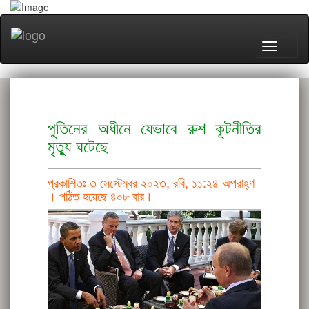
MENU
পুতিনের অধীনে যেভাবে রুশ কূটনীতির
মৃত্যু ঘটেছে
প্রকাশিতঃ ৩ সেপ্টেম্বর ২০২৩, রবি, ১১:২৪ অপরাহ্ণ
।
পঠিত হয়েছে ৪০৮ বার।