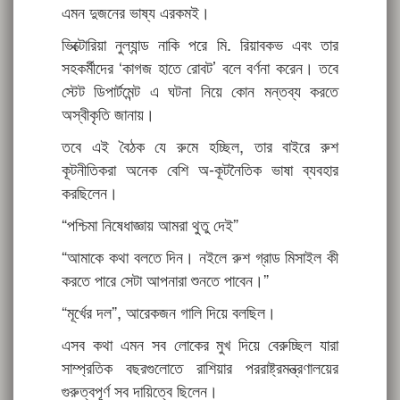
এমন দুজনের ভাষ্য এরকমই।
ভিক্টোরিয়া নুল্যান্ড নাকি পরে মি. রিয়াবকভ এবং তার
সহকর্মীদের ‘কাগজ হাতে রোবট’ বলে বর্ণনা করেন। তবে
স্টেট ডিপার্টমেন্ট এ ঘটনা নিয়ে কোন মন্তব্য করতে
অস্বীকৃতি জানায়।
তবে এই বৈঠক যে রুমে হচ্ছিল, তার বাইরে রুশ
কূটনীতিকরা অনেক বেশি অ-কূটনৈতিক ভাষা ব্যবহার
করছিলেন।
“পশ্চিমা নিষেধাজ্ঞায় আমরা থুতু দেই”
“আমাকে কথা বলতে দিন। নইলে রুশ গ্রাড মিসাইল কী
করতে পারে সেটা আপনারা শুনতে পাবেন।”
“মূর্খের দল”, আরেকজন গালি দিয়ে বলছিল।
এসব কথা এমন সব লোকের মুখ দিয়ে বেরুচ্ছিল যারা
সাম্প্রতিক বছরগুলোতে রাশিয়ার পররাষ্ট্রমন্ত্রণালয়ের
গুরুত্বপূর্ণ সব দায়িত্বে ছিলেন।