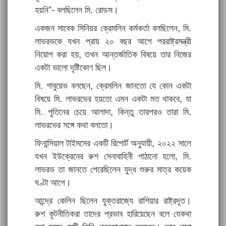
হয়নি”- বলছিলেন মি. রোডস।
একজন সাবেক সিনিয়র ক্রেমলিন কর্মকর্তা বলছিলেন, মি.
লাভরভকে যখন প্রায় ২০ বছর আগে পররাষ্ট্রমন্ত্রী
নিয়োগ করা হয়, তখন আন্তর্জাতিক বিষয়ে তার নিজের
একটা ভালো দৃষ্টিকোণ ছিল।
মি. গাবুয়েভ বলছেন, ক্রেমলিন জানতো যে কোন একটা
বিষয়ে মি. লাভরভের হয়তো এমন একটা মত থাকবে, যা
মি. পুতিনের চেয়ে আলাদা, কিন্তু তারপরও তারা মি.
লাভরভের সঙ্গে কথা বলতো।
ফিনান্সিয়াল টাইমসের একটি রিপোর্ট অনুযায়ী, ২০২২ সালে
যখন ইউক্রেনের রুশ সেনাবাহিনী পাঠানো হলো, মি.
লাভরভ তা জানতে পেরেছিলেন যুদ্ধ শুরুর মাত্র কয়েক
ঘণ্টা আগে।
আন্দ্রে কেলিন ছিলেন যুক্তরাজ্যে রাশিয়ার রাষ্ট্রদূত।
রুশ কূটনীতিকরা তাদের প্রভাব হারিয়েছেন বলে যেকথা
বলা হচ্ছে সেটি তিনি প্রত্যাখ্যান করলেন। তার পুরো