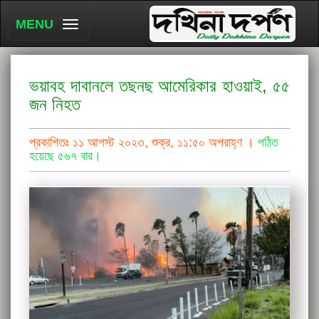
MENU
ভয়াবহ দাবানলে তছনছ আমেরিকার হাওয়াই, ৫৫
জন নিহত
প্রকাশিতঃ ১১ আগস্ট ২০২৩, শুক্র, ১১:৫০ অপরাহ্ণ ।
পঠিত
হয়েছে ৫৬৭ বার।