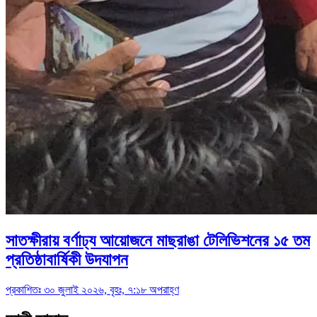
সাতক্ষীরায় বর্ণাঢ্য আয়োজনে মাছরাঙা টেলিভিশনের ১৫ তম
প্রতিষ্ঠাবার্ষিকী উদযাপন
প্রকাশিতঃ ৩০ জুলাই ২০২৬, বৃহঃ, ৭:১৮ অপরাহ্ণ