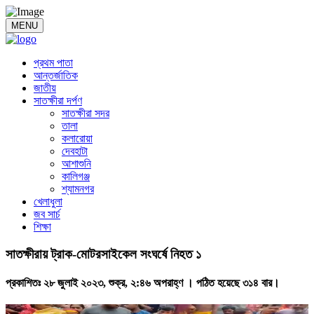
MENU
প্রথম পাতা
আন্তর্জাতিক
জাতীয়
সাতক্ষীরা দর্পণ
সাতক্ষীরা সদর
তালা
কলারোয়া
দেবহাটা
আশাশুনি
কালিগঞ্জ
শ্যামনগর
খেলাধুলা
জব সার্চ
শিক্ষা
সাতক্ষীরায় ট্রাক-মোটরসাইকেল সংঘর্ষে নিহত ১
প্রকাশিতঃ ২৮ জুলাই ২০২৩, শুক্র, ২:৪৬ অপরাহ্ণ ।
পঠিত হয়েছে ৩১৪ বার।