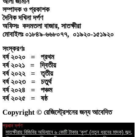
আলী জামান
সম্পাদক ও প্রকাশক
দৈনিক দখিনা দর্পণ
অফিসঃ কদমতলা বাজার, সাতক্ষীরা
মোবাইলঃ ০১৮৪৯-৬৬৮০৭৭, ০১৯২০-১৫১৯২০
সংস্করণঃ
বর্ষ ২০২০ = প্রথম
বর্ষ ২০২১ = দ্বিতীয়
বর্ষ ২০২২ = তৃতীয়
বর্ষ ২০২৩ = চতুর্থ
বর্ষ ২০২৪ = পঞ্চম
বর্ষ ২০২৫ = ষষ্ঠ
Copyright © রেজিস্ট্রেশনের জন্য আবেদিত
প্রধান দর্পণ
||
সাতক্ষীরায় বিজিবির অভিযানে ৬ কোটি টাকার ‘কুশ’ (নতুন ধরনের মাদক) জব্দ,