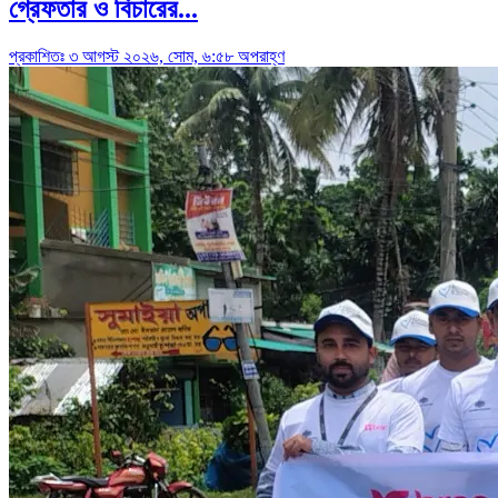
গ্রেফতার ও বিচারের...
প্রকাশিতঃ ৩ আগস্ট ২০২৬, সোম, ৬:৫৮ অপরাহ্ণ