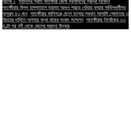
আটক ১
||
শহীদদের প্রতি সাতক্ষীরা জেলা প্রশাসনের শ্রদ্ধা নিবেদন
||
সাতক্ষীরায় ব্লিস হাসপাতালে ভয়াবহ আগুন প্রচন্ড ধোঁয়ায় ফায়ার সার্ভিসকর্মীসহ
অসুস্থ্য ৪৩ জন
||
সাতক্ষীরার কালিগঞ্জে ছেলে হত্যার প্রধান আসামি গ্রেফতার ও
বিচারের দাবিতে অসহায় বৃদ্ধা মায়ের সংবাদ সম্মেলন
||
সাতক্ষীরায় নিখোঁজের ৩৩
ঘণ্টা পর নদী থেকে জেলের মরদেহ উদ্ধার