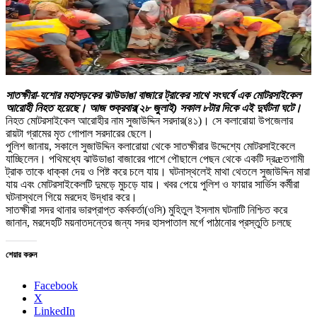
সাতক্ষীরা-যশোর মহাসড়কের ঝাউডাঙা বাজারে ট্রাকের সাথে সংঘর্ষে এক মোটরসাইকেল
আরোহী নিহত হয়েছে। আজ শুক্রবার(২৮ জুলাই) সকাল ৮টার দিকে এই দুর্ঘটনা ঘটে।
নিহত মোটরসাইকেল আরোহীর নাম সুজাউদ্দিন সরদার(৪১)। সে কলারোয়া উপজেলার
রায়টা গ্রামের মৃত গোপাল সরদারের ছেলে।
পুলিশ জানায়, সকালে সুজাউদ্দিন কলারোয়া থেকে সাতক্ষীরার উদ্দেশ্যে মোটরসাইকেলে
যাচ্ছিলেন। পথিমধ্যে ঝাউডাঙা বাজারের পাশে পৌছালে পেছন থেকে একটি দ্রæতগামী
ট্রাক তাকে ধাক্কা দেয় ও পিষ্ট করে চলে যায়। ঘটনাস্থলেই মাথা থেতলে সুজাউদ্দিন মারা
যায় এবং মোটরসাইকেলটি দুমড়ে মুচড়ে যায়। খবর পেয়ে পুলিশ ও ফায়ার সার্ভিস কর্মীরা
ঘটনাস্থলে গিয়ে মরদেহ উদ্ধার করে।
সাতক্ষীরা সদর থানার ভারপ্রাপ্ত কর্মকর্তা(ওসি) মুহিতুল ইসলাম ঘটনাটি নিশ্চিত করে
জানান, মরদেহটি ময়নাতদন্তের জন্য সদর হাসপাতাল মর্গে পাঠানোর প্রস্তুতি চলছে
শেয়ার করুন
Facebook
X
LinkedIn