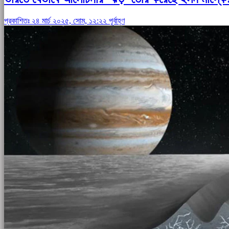
প্রকাশিতঃ ২৪ মার্চ ২০২৫, সোম, ১২:২২ পূর্বাহ্ণ