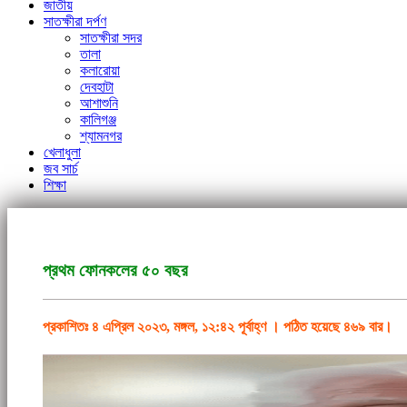
জাতীয়
সাতক্ষীরা দর্পণ
সাতক্ষীরা সদর
তালা
কলারোয়া
দেবহাটা
আশাশুনি
কালিগঞ্জ
শ্যামনগর
খেলাধুলা
জব সার্চ
শিক্ষা
প্রথম ফোনকলের ৫০ বছর
প্রকাশিতঃ ৪ এপ্রিল ২০২৩, মঙ্গল, ১২:৪২ পূর্বাহ্ণ ।
পঠিত হয়েছে ৪৬৯ বার।