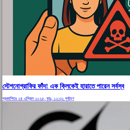
স্টেগনোগ্রাফির ফাঁদ! এক ক্লিকেই হারাতে পারেন সর্বস্ব
প্রকাশিতঃ ২৪ এপ্রিল ২০২৫, বৃহঃ, ১২:৩২ পূর্বাহ্ণ