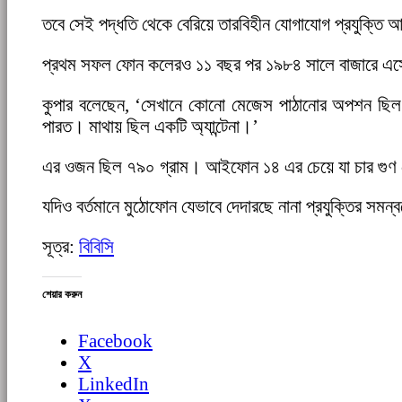
তবে সেই পদ্ধতি থেকে বেরিয়ে তারবিহীন যোগাযোগ প্রযুক্তি
প্রথম সফল ফোন কলেরও ১১ বছর পর ১৯৮৪ সালে বাজারে এসে
কুপার বলেছেন, ‘সেখানে কোনো মেজেস পাঠানোর অপশন ছিল না, 
পারত। মাথায় ছিল একটি অ্যান্টেনা।’
এর ওজন ছিল ৭৯০ গ্রাম। আইফোন ১৪ এর চেয়ে যা চার গুণ
যদিও বর্তমানে মুঠোফোন যেভাবে দেদারছে নানা প্রযুক্তির সমন্
সূত্র:
বিবিসি
শেয়ার করুন
Facebook
X
LinkedIn