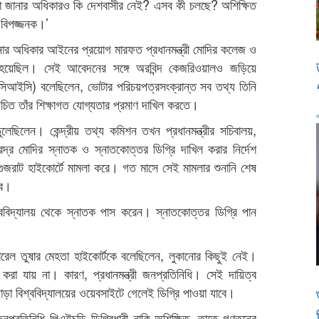
 তা জানার অধিকারও কি দেশবাসীর নেই? এসব কী চলছে? অশিক্ষিত
ত বিপজ্জনক।’
ার অধিকার আইনের প্রয়োগ মারফত প্রধানমন্ত্রী মোদির কলেজ ও
ো হয়েছিল। সেই আবেদনের সঙ্গে অরবিন্দ কেজরিওয়ালও জড়িয়ে
(সিআইসি) বলেছিলেন, ভোটার পরিচয়পত্রসংক্রান্ত সব তথ্য তিনি
 উচিত তাঁর শিক্ষাগত যোগ্যতার প্রমাণ দাখিল করতে।
েছিলেন। কেন্দ্রীয় তথ্য কমিশন তখন প্রধানমন্ত্রীর সচিবালয়,
রেন্দ্র মোদির স্নাতক ও স্নাতকোত্তর ডিগ্রি দাখিল করার নির্দেশ
ে গুজরাট হাইকোর্টে মামলা করে। গত মাসে সেই মামলার শুনানি শেষ
ণব।
শ্ববিদ্যালয় থেকে স্নাতক পাস করেন। স্নাতকোত্তর ডিগ্রি পান
নারেল তুষার মেহতা হাইকোর্টকে বলেছিলেন, লুকানোর কিছুই নেই।
য করা যায় না। কারণ, প্রধানমন্ত্রী জনপ্রতিনিধি। সেই দায়িত্ব
ছাড়া বিশ্ববিদ্যালয়ের ওয়েবসাইটে গেলেই ডিগ্রি পাওয়া যাবে।
প্রতিনিধি পিএইচডি ডিগ্রিধারী নাকি অশিক্ষিত, তাতে গণতন্ত্রে