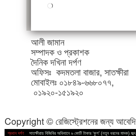
Loading…
আলী জামান
সম্পাদক ও প্রকাশক
দৈনিক দখিনা দর্পণ
অফিসঃ কদমতলা বাজার, সাতক্ষীরা
মোবাইলঃ ০১৮৪৯-৬৬৮০৭৭,
০১৯২০-১৫১৯২০
Copyright © রেজিস্ট্রেশনের জন্য আবেদ
প্রধান দর্পণ
সাতক্ষীরায় বিজিবির অভিযানে ৬ কোটি টাকার ‘কুশ’ (নতুন ধরনের মাদক) জব