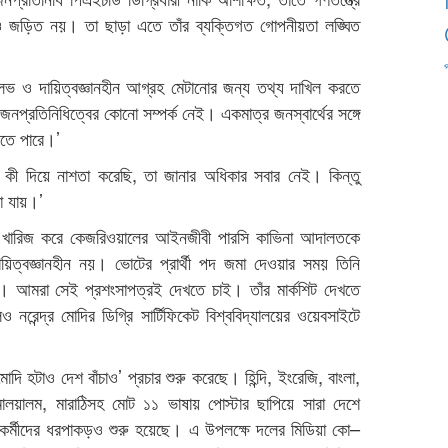
থও জড়িত নয়। তা ছাড়া এতে তাঁর ব্যক্তিগত গোপনীয়তা লঙ্ঘিত
ুলভ ও দায়িত্বজ্ঞানহীন আগ্রহ মেটানোর জন্য তথ্য দাখিল করতে
র জনপ্রতিনিধিত্বের কোনো সম্পর্ক নেই। একমাত্র জনস্বার্থের সঙ্গে
েতে পারে।’
 কী দিয়ে নাশতা করেছি, তা জানার অধিকার সবার নেই। কিন্তু
া যায়।’
ক্তি খারিজ করে কেজরিওয়ালের আইনজীবী পারসি কাভিনা আদালতকে
িত্বজ্ঞানহীন নয়। ভোটের প্রার্থী পদ জমা দেওয়ার সময় তিনি
ন। আমরা সেই প্রশংসাপত্রই দেখতে চাই। তাঁর মার্কশিট দেখতে
রেন্দ্র মোদির ডিগ্রি সার্টিফিকেট বিশ্ববিদ্যালয়ের ওয়েবসাইটে
ি হটাও দেশ বাঁচাও’ প্রচার শুরু করেছে। হিন্দি, ইংরেজি, বাংলা,
ড়া, মালয়ালম, মারাঠিসহ মোট ১১ ভাষায় পোস্টার ছাপিয়ে সারা দেশে
কর্মীদের ধরপাকড়ও শুরু হয়েছে। এ উপলক্ষে দলের মিডিয়া কো–