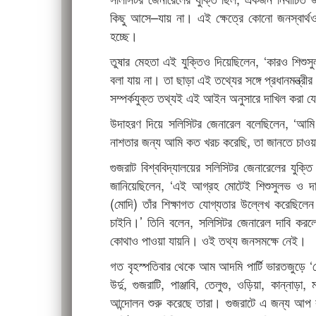
কিছু আসে–যায় না। এই ক্ষেত্রে কোনো জনস্বার্
হচ্ছে।
তুষার মেহতা এই যুক্তিও দিয়েছিলেন, ‘কারও শিশুস
বলা যায় না। তা ছাড়া এই তথ্যের সঙ্গে প্রধানমন্ত্রী
সম্পর্কযুক্ত তথ্যই এই আইন অনুসারে দাখিল করা য
উদাহরণ দিয়ে সলিসিটর জেনারেল বলেছিলেন, ‘আমি
নাশতার জন্য আমি কত খরচ করেছি, তা জানতে চাওয়
গুজরাট বিশ্ববিদ্যালয়ের সলিসিটর জেনারেলের যু
জানিয়েছিলেন, ‘এই আগ্রহ মোটেই শিশুসুলভ ও দায়
(মোদি) তাঁর শিক্ষাগত যোগ্যতার উল্লেখ করেছিলে
চাইনি।’ তিনি বলেন, সলিসিটর জেনারেল দাবি করলেও ন
কোথাও পাওয়া যায়নি। ওই তথ্য জনসমক্ষে নেই।
গত বৃহস্পতিবার থেকে আম আদমি পার্টি ভারতজুড়ে ‘মোদ
উর্দু, গুজরাটি, পাঞ্জাবি, তেলুগু, ওড়িয়া, কান্না
আন্দোলন শুরু করেছে তারা। গুজরাটে এ জন্য আপ 