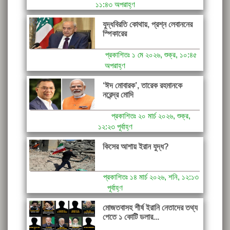
১১:৪৩ অপরাহ্ণ
যুদ্ধবিরতি কোথায়, প্রশ্ন লেবাননের
স্পিকারের
প্রকাশিতঃ ১ মে ২০২৬, শুক্র, ১০:৪৫
অপরাহ্ণ
‘ঈদ মোবারক’, তারেক রহমানকে
নরেন্দ্র মোদি
প্রকাশিতঃ ২০ মার্চ ২০২৬, শুক্র,
১২:২৩ পূর্বাহ্ণ
কিসের আশায় ইরান যুদ্ধ?
প্রকাশিতঃ ১৪ মার্চ ২০২৬, শনি, ১২:১৩
পূর্বাহ্ণ
মোজতবাসহ শীর্ষ ইরানি নেতাদের তথ্য
পেতে ১ কোটি ডলার...