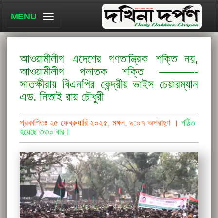
MENU
আওয়ামীলীগ এদেশের গণতান্ত্রিক শক্তি নয়,
আওয়ামীলীগ পলাতক শক্তি ———-
সাতক্ষীরায় বিএনপির কেন্দ্রীয় ভাইস চেয়ারম্যান
এড. নিতাই রায় চৌধুরী
প্রকাশিতঃ ২৫ ফেব্রুয়ারি ২০২৫, মঙ্গল, ৯:০৭ অপরাহ্ণ ।
পঠিত
হয়েছে ৩৩০ বার।