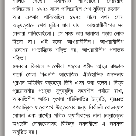
পালিয়ে গেছে। এমপিরাও পালিয়েছে। মেয়ররাও
পালিয়েছে। ১৯৭১ সালে পালিয়েছিল শেখ মুজিবুর রহমান।
আর একবার পালিয়েছিল ১৯৭৫ সালে যখন সেনা
অভ্যুত্থানে শেখ মুজিব মারা যায়। আওয়ামীলীগের সব
নেতারা পালিয়েছিলো। সে সময় তার জানাজা পড়ার লোক
ছিলো না। এই হচ্ছে আওয়ামীলীগ। আওয়ামীলীগ
এদেশের গণতান্ত্রিক শক্তি নয়, আওয়ামীলীগ পলাতক
শক্তি।
মঙ্গলবার বিকালে সাতক্ষীরা শহরের শহীদ আব্দুর রাজ্জাক
পার্কে জেলা বিএনপি আয়োজিত ঐতিহাসিক জনসভায়
প্রধান অতিথির বক্তব্যে তিনি এসব কথা বলেন। নিত্য
প্রয়োজনীয় পণ্যের মূল্যবৃদ্ধি সহনশীল পর্যায়ে রাখা,
আবনতিশীল আইন শৃংখলা পরিস্থিতির উন্নতি, দ্রæত
গণতান্ত্রিক যাত্রাপথে উত্তরনের জন্য নির্বাচনী রোডম্যাপ
ঘোষনা এবং রাস্ট্রে পতিত ফ্যাসীবাদের নানা চক্রান্তের
অপচেষ্টা মোকাবেলাসহ বিভিন্ন জনদাবীতে এ জনসভা
অনুষ্ঠিত হয়।