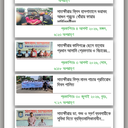
অপরাহ্ণ
সাতক্ষীরায় ব্লিস হাসপাতালে ভয়াবহ
আগুন প্রচন্ড ধোঁয়ায় ফায়ার
সার্ভিসকর্মীসহ...
প্রকাশিতঃ ৪ আগস্ট ২০২৬, মঙ্গল,
৬:২৩ অপরাহ্ণ
সাতক্ষীরার কালিগঞ্জে ছেলে হত্যার
প্রধান আসামি গ্রেফতার ও বিচারের...
প্রকাশিতঃ ৩ আগস্ট ২০২৬, সোম,
৬:৫৮ অপরাহ্ণ
সাতক্ষীরায় বিশ্ব মানব পাচার প্রতিরোধ
দিবস পালিত
প্রকাশিতঃ ৩০ জুলাই ২০২৬, বৃহঃ,
৭:২৭ অপরাহ্ণ
সাতক্ষীরায় ডা. শুভ ও স্বর্ণ ব্যবসায়ীকে
সুবিধা দিতে ব্যক্তিমালিকানাধীন...