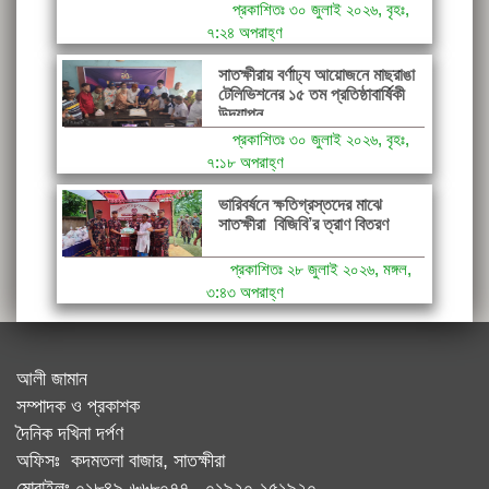
প্রকাশিতঃ ৩০ জুলাই ২০২৬, বৃহঃ,
৭:২৪ অপরাহ্ণ
সাতক্ষীরায় বর্ণাঢ্য আয়োজনে মাছরাঙা
টেলিভিশনের ১৫ তম প্রতিষ্ঠাবার্ষিকী
উদযাপন
প্রকাশিতঃ ৩০ জুলাই ২০২৬, বৃহঃ,
৭:১৮ অপরাহ্ণ
ভারিবর্ষনে ক্ষতিগ্রস্তদের মাঝে
সাতক্ষীরা বিজিবি’র ত্রাণ বিতরণ
প্রকাশিতঃ ২৮ জুলাই ২০২৬, মঙ্গল,
৩:৪৩ অপরাহ্ণ
আলী জামান
সম্পাদক ও প্রকাশক
দৈনিক দখিনা দর্পণ
অফিসঃ কদমতলা বাজার, সাতক্ষীরা
মোবাইলঃ ০১৮৪৯-৬৬৮০৭৭, ০১৯২০-১৫১৯২০