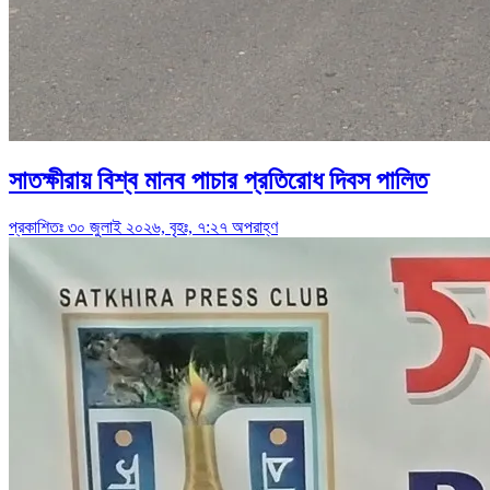
সাতক্ষীরায় বিশ্ব মানব পাচার প্রতিরোধ দিবস পালিত
প্রকাশিতঃ ৩০ জুলাই ২০২৬, বৃহঃ, ৭:২৭ অপরাহ্ণ