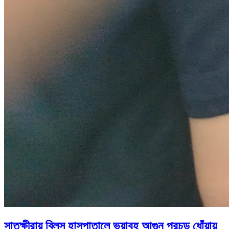
সাতক্ষীরায় ব্লিস হাসপাতালে ভয়াবহ আগুন প্রচন্ড ধোঁয়ায়