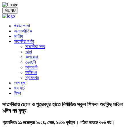
MENU
প্রথম পাতা
আন্তর্জাতিক
জাতীয়
সাতক্ষীরা দর্পণ
সাতক্ষীরা সদর
তালা
কলারোয়া
দেবহাটা
আশাশুনি
কালিগঞ্জ
শ্যামনগর
খেলাধুলা
জব সার্চ
শিক্ষা
সাতক্ষীরায় ছেলে ও পুত্রবধুর হাতে নির্যাতিত স্কুল শিক্ষক অরবিন্দু মÐল
৯দিন পর মৃত্যু
প্রকাশিতঃ ১১ নভেম্বর ২০২৪, সোম, ৯:৩৩ পূর্বাহ্ণ ।
পঠিত হয়েছে ৩১৬ বার।