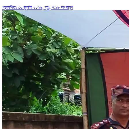
প্রকাশিতঃ ৩০ জুলাই ২০২৬, বৃহঃ, ৭:১৮ অপরাহ্ণ