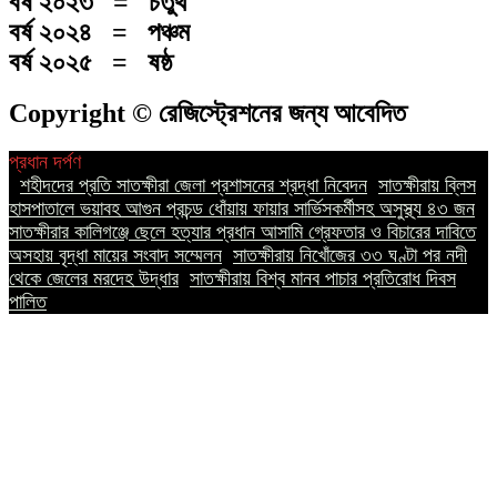
বর্ষ ২০২৩ = চতুর্থ
বর্ষ ২০২৪ = পঞ্চম
বর্ষ ২০২৫ = ষষ্ঠ
Copyright © রেজিস্ট্রেশনের জন্য আবেদিত
প্রধান দর্পণ
||
শহীদদের প্রতি সাতক্ষীরা জেলা প্রশাসনের শ্রদ্ধা নিবেদন
||
সাতক্ষীরায় ব্লিস
হাসপাতালে ভয়াবহ আগুন প্রচন্ড ধোঁয়ায় ফায়ার সার্ভিসকর্মীসহ অসুস্থ্য ৪৩ জন
||
সাতক্ষীরার কালিগঞ্জে ছেলে হত্যার প্রধান আসামি গ্রেফতার ও বিচারের দাবিতে
অসহায় বৃদ্ধা মায়ের সংবাদ সম্মেলন
||
সাতক্ষীরায় নিখোঁজের ৩৩ ঘণ্টা পর নদী
থেকে জেলের মরদেহ উদ্ধার
||
সাতক্ষীরায় বিশ্ব মানব পাচার প্রতিরোধ দিবস
পালিত