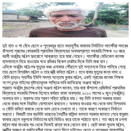
দুই হাত ও পা বেঁধে ছেলে ও পুত্রবধুর হাতে মধ্যযুগীয় কায়দায় নির্যাতিত সাতক্ষীরা সদরের
বাঁশতলা গ্রামের বেসরকারি প্রাথমিক বিদ্যালয়ের অবসরপ্রাপ্ত সহকারি শিক্ষক ৭৩ বছর
বয়সী অরবিন্দু মÐল হৃদরোগে আক্রান্ত হয়ে মারা গেছেন। সাতক্ষীরা মেডিকেল কলেজ
হাসপাতালে নিয়ে যাওয়োর পথে রবিবার বিকেল চারটার দিকে তিনি মারা যান।
এদিকে অরবিন্দ মÐলের মৃত্যুর খবর এলাকায় পৌঁছালে দুই সন্তানকে নিয়ে পালিয়ে গেছে
তার ছেলে বিশ্বজিৎ মÐল ও তার স্ত্রী কবিতা মÐল। তবে বাবার মৃত্যুর জন্য দাদা ও
বৌদি ছাড়াও স্থানীয় ইউপি সদস্য সন্তোষ কুমার মÐল, একই গ্রামের কলেজ শিক্ষক
গণেশ চন্দ্র গাইনের দৃষ্টান্তমূলক শাস্তির দাবি জানিয়েছে অঞ্জনা মÐল।
প্রয়াত অরবিন্দ মন্ডলের মেয়ে অঞ্জনা মÐল জানান, তার বাবা বাঁশতলা রেজিষ্টার্ড প্রাথমিক
বিদ্যালয়ে সহকারি শিক্ষক হিসেবে কর্মরত থাকা অবস্থায় ২০১০ সালের ৯ জুন (অরবিন্দ)
অবসরে যান। ক্রমশঃ তার শ্রবণ শক্তি হারিয়ে যায়। বড় দিদি বণলতা সরকার ভারত
থেকে বাবার সঙ্গে নিয়মিত যোগাযোগ রাখতেন। অবসরে যাওয়ার পর থেকে দাদা বিশ্বনাথ
ও বৌদি কবিতা বাবাকে থেকে ভাল চোখে দেখতো না। তাকে কারণে অকারণে নির্যাতন
করতো। বিষয়টি তার বড়দিদি ভারতের নৈহাটীর বাসিন্দা বনলতা সরকার জানতে পেরে বাবুরাম
কাকার ছেলে নকুলকে নির্যাতনের ছবি ভিডিও করে তাকে পাঠাতে বলে। গত বছর মা চপলা
মÐল মারা যাওয়ার পর থেকে নিজেই রান্না করে খেতেন বাবা। ছোট কাকা সুভাষ মÐল,
আত্মীয় স্বজন বা প্রতিবেশীরা তাকে থেতে দিতে চাইলেও ছেলে ও পুত্রবধুর গালাগালির