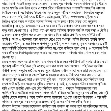
কারণে বাবা নিজেই রান্না করে খেতেন। ২ নভেম্বর শনিবার সকালে বাবাকে বাড়ির উঠানে
ফেলে মশারির নেট দিয়ে হাতে ও পায়ে বেঁধে গালিগালাজের পাশাপাশি মধ্যযুগীয় কায়দায়
নির্যাতন করে। এর ভিডিও চিত্র ধারণ করে নকুল পাঠায় বণলতাকে। বিষয়টির সত্যতা
পেয়ে বনলতা ওই নির্যাতনের ভিডিও ফেইসবুকসহ বিভিন্ন গণমাধ্যমে ছড়িয়ে দেয়।
ভিডিও ধারণ করার অপরাধে কলেজ শিক্ষক গণেশ চন্দ্র গাইন কেড়ে নেয় নকুলের
মোবাইল। এ ছাড়া কয়েকজনের এক ঘরে করে দিয়ে দোকান থেকে মালামাল কেনা বেচা
বন্ধ করে দেওয়া হয়। এ নিয়ে গত এক বছরে আটবার বাবাকে মারপিট করে দাদা ও বৌদি।
এরপরও বাবাকে পুলিশ গত ৫ নভেম্বর থানায় নিয়ে অভিযোগ দিতে বললে তিনি রাজী
হননি। অথচ ৫ নভেম্বর তারা বাবাাকে দেখে চলে যাওয়ার পরদিন বিকেলে ইউপি সদস্য
সন্তোষ মÐল , কলেজ শিক্ষক গণেশ চন্দ্র গাইন, তাপস সরকার, সুফল সরকারসহ একটি
মহল শালিসী বৈঠকের মাধ্যমে বৌদি কবিতা মÐলকে বাড়িতে তুলে দেন। ৬ নভেম্বর তিনি
বাবার জীবনের নিরাপত্তার জন্য থানায় আবেদন করেন। শনিবার থানা থেকে তাকে ফোন
দেওয়া হয়।
মেয়ে অঞ্জনা মন্ডল আরো জানান, তার বাবার গচ্ছিত দেড় লাখ টাকা দুই দফায় হারিয়ে যায়।
পুত্রবধু কবিতা ওই টাকা চুৃরি করেছে বলে বাবা ধারণা করে আসেন। ওই টাকা স্থানীয়
ইউপি সদস্য সন্তাষ মÐলের কাছে সুদে খাটাচ্ছে বৌদি কবিতা বলে তারা জেনেছেন। যে
কারণে সন্তোষ মÐল ও তার পরিবারের সদস্যরা বাবাকে নির্যাতনে কোন বাধা দেন না।
উপরন্তু বাবা দ্রæত মারা গেলে তারা খুশী হন। আগে যে দড়ি দিয়ে বেঁধে নির্যাতন করা
হতো সেই দড়ি বাবা অন্যত্র লুকিয়ে রাখতের । তাই ২ নভেম্বর শনিবার সকালে পূর্ণিমার
বাড়ি থেকে মশারির নেট এনে বেঁধে নির্যাতন করা হয়। বাবাকে নির্যাতনের ব্যাপারে
প্রতিবেশী ও আত্মীয়রা কথা বলতে গেলে বউদি কবিতার আত্মীয় খগেন্দ্র নাথ মÐল, তার স্ত্রী
পূর্ণিমা তেড়ে আসেন। তবে ইউপি সদস্য সন্তোষ মÐলের প্রশয়ে বিশ্বানথ ও তার স্ত্রী
কবিতা ৫ নভেম্বর সকালে গ্রামে এলেও বাড়িতে আসে বিকেল ৫টার দিকে।
বাঁশতলা উত্তর পাড়ার কয়েকজন ব্যক্তি নাম প্রকাশ না করার শর্তে সাংবাদিকদের জানান,
কবিতা মÐলের সঙ্গে সন্তোষ মÐলের শুধু টাকা সুদ খাটানোর সম্পর্ক না। তাদের মধ্যে