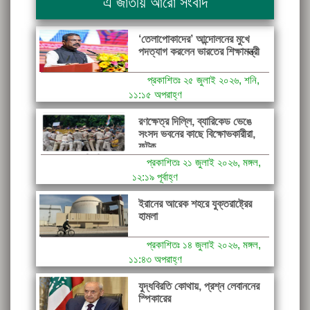
এ জাতীয় আরো সংবাদ
‘তেলাপোকাদের’ আন্দোলনের মুখে
পদত্যাগ করলেন ভারতের শিক্ষামন্ত্রী
প্রকাশিতঃ ২৫ জুলাই ২০২৬, শনি,
১১:১৫ অপরাহ্ণ
রণক্ষেত্র দিল্লি, ব্যারিকেড ভেঙে
সংসদ ভবনের কাছে বিক্ষোভকারীরা,
ফটক...
প্রকাশিতঃ ২১ জুলাই ২০২৬, মঙ্গল,
১২:১৯ পূর্বাহ্ণ
ইরানের আরেক শহরে যুক্তরাষ্ট্রের
হামলা
প্রকাশিতঃ ১৪ জুলাই ২০২৬, মঙ্গল,
১১:৪৩ অপরাহ্ণ
যুদ্ধবিরতি কোথায়, প্রশ্ন লেবাননের
স্পিকারের