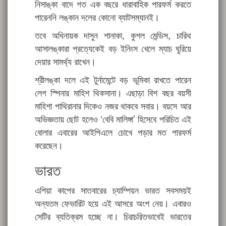
নিসাঙ্কা বাদে গত এক বছরে ধারাবাহিক পারফর্ম করতে
পারেননি লঙ্কান দলের কোনো ব্যাটসম্যানই।
তবে অধিনায়ক দাসুন শানাকা, কুশল মেন্ডিস, চারিথ
আসালঙ্কারা প্রত্যেকেই বড় ইনিংস খেলে ম্যাচ ঘুরিয়ে
দেয়ার সামর্থ্য রাখেন।
শ্রীলঙ্কা দলে এই টুর্নামেন্টে বড় ভূমিকা রাখতে পারেন
লেগ স্পিনার মাহিশ থিকসানা। এছাড়া বিশ বছর বয়সী
মাহিশা পাথিরানার দিকেও নজর থাকবে সবার। বয়সে আর
অভিজ্ঞতায় ছোট হলেও ‘বেবি মালিঙ্গা’ হিসেবে পরিচিত এই
বোলার এবারের আইপিএলে চোখে পড়ার মত পারফর্ম
করেছেন।
ভারত
এশিয়া কাপের সাতবারের চ্যাম্পিয়ন ভারত সবসময়ই
অন্যতম ফেভারিট হয়ে এই আসরে অংশ নেয়। এবারও
সেটির ব্যতিক্রম হচ্ছে না। চিরাচরিতভাবেই ভারতের