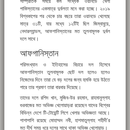
সাম্প্রতিক সময়ে কম সংখ্যক ওয়ানডে খেলা
পাকিস্তানের একমাত্র দুর্বলতা মনে করা হচ্ছে। ২০১৯
বিশ্বকাপের পর থেকে চার বছরে তারা ওয়ানডে খেলেছে
মাত্র ৩১টি, যার মধ্যে ১২টিই ছিল জিম্বাবুয়ে,
নেদারল্যান্ডস, আফগানিস্তানের মত তুলনামূলক দুর্বল
দলে সাথে।
আফগানিস্তান
পরিসংখ্যান ও ইতিহাসের বিচারে দল হিসেবে
আফগানিস্তান তুলনামূলক ছোট দল হলেও হলেও
নিজেদের দিনে তারা যে বড় দলের জন্য হুমকি হয়ে উঠতে
পারে তার প্রমাণ তারা বারবার দিয়েছে।
তাদের দলে রশিদ খান, মুজিব-উর রহমান, রাহমানুল্লাহ
গুরবাজের মত অভিজ্ঞ খেলোয়াড়রা রয়েছেন যাদের বিশ্বের
বিভিন্ন দেশে টি-টোয়েন্টি লিগে খেলার অভিজ্ঞতা আছে।
পাশাপাশি রয়েছে মোহাম্মদ নবী, হাশমাতুল্লাহ শহীদী’র
মত দীর্ঘ সময় ধরে দলের সাথে থাকা অভিজ্ঞ খেলোয়াড়।