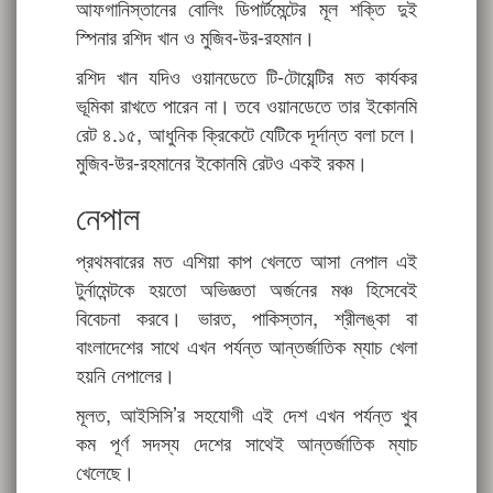
আফগানিস্তানের বোলিং ডিপার্টমেন্টের মূল শক্তি দুই
স্পিনার রশিদ খান ও মুজিব-উর-রহমান।
রশিদ খান যদিও ওয়ানডেতে টি-টোয়েন্টির মত কার্যকর
ভূমিকা রাখতে পারেন না। তবে ওয়ানডেতে তার ইকোনমি
রেট ৪.১৫, আধুনিক ক্রিকেটে যেটিকে দূর্দান্ত বলা চলে।
মুজিব-উর-রহমানের ইকোনমি রেটও একই রকম।
নেপাল
প্রথমবারের মত এশিয়া কাপ খেলতে আসা নেপাল এই
টুর্নামেন্টকে হয়তো অভিজ্ঞতা অর্জনের মঞ্চ হিসেবেই
বিবেচনা করবে। ভারত, পাকিস্তান, শ্রীলঙ্কা বা
বাংলাদেশের সাথে এখন পর্যন্ত আন্তর্জাতিক ম্যাচ খেলা
হয়নি নেপালের।
মূলত, আইসিসি’র সহযোগী এই দেশ এখন পর্যন্ত খুব
কম পূর্ণ সদস্য দেশের সাথেই আন্তর্জাতিক ম্যাচ
খেলেছে।