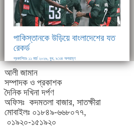
পাকিস্তানকে উড়িয়ে বাংলাদেশের যত
রেকর্ড
প্রকাশিতঃ ১১ মার্চ ২০২৬, বুধ, ৯:৩৪ অপরাহ্ণ
আলী জামান
সম্পাদক ও প্রকাশক
দৈনিক দখিনা দর্পণ
অফিসঃ কদমতলা বাজার, সাতক্ষীরা
মোবাইলঃ ০১৮৪৯-৬৬৮০৭৭,
০১৯২০-১৫১৯২০