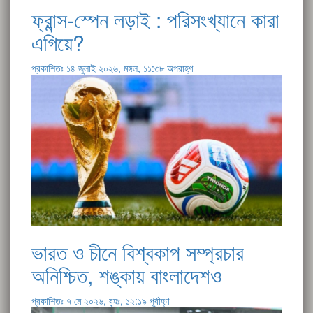
ফ্রান্স-স্পেন লড়াই : পরিসংখ্যানে কারা
এগিয়ে?
প্রকাশিতঃ ১৪ জুলাই ২০২৬, মঙ্গল, ১১:৩৮ অপরাহ্ণ
ভারত ও চীনে বিশ্বকাপ সম্প্রচার
অনিশ্চিত, শঙ্কায় বাংলাদেশও
প্রকাশিতঃ ৭ মে ২০২৬, বৃহঃ, ১২:১৯ পূর্বাহ্ণ