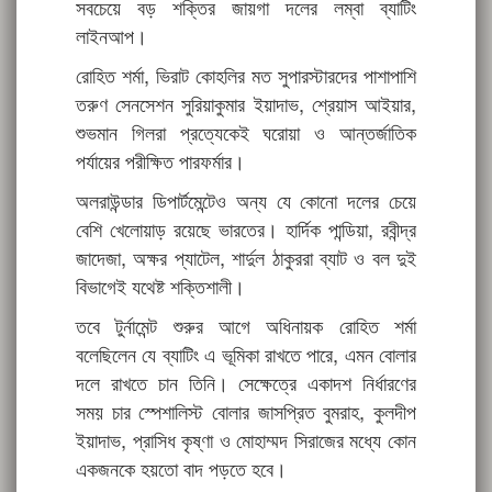
সবচেয়ে বড় শক্তির জায়গা দলের লম্বা ব্যাটিং
লাইনআপ।
রোহিত শর্মা, ভিরাট কোহলির মত সুপারস্টারদের পাশাপাশি
তরুণ সেনসেশন সুরিয়াকুমার ইয়াদাভ, শ্রেয়াস আইয়ার,
শুভমান গিলরা প্রত্যেকেই ঘরোয়া ও আন্তর্জাতিক
পর্যায়ের পরীক্ষিত পারফর্মার।
অলরাউন্ডার ডিপার্টমেন্টেও অন্য যে কোনো দলের চেয়ে
বেশি খেলোয়াড় রয়েছে ভারতের। হার্দিক পান্ডিয়া, রবীন্দ্র
জাদেজা, অক্ষর প্যাটেল, শার্দুল ঠাকুররা ব্যাট ও বল দুই
বিভাগেই যথেষ্ট শক্তিশালী।
তবে টুর্নামেন্ট শুরুর আগে অধিনায়ক রোহিত শর্মা
বলেছিলেন যে ব্যাটিং এ ভূমিকা রাখতে পারে, এমন বোলার
দলে রাখতে চান তিনি। সেক্ষেত্রে একাদশ নির্ধারণের
সময় চার স্পেশালিস্ট বোলার জাসপ্রিত বুমরাহ, কুলদীপ
ইয়াদাভ, প্রাসিধ কৃষ্ণা ও মোহাম্মদ সিরাজের মধ্যে কোন
একজনকে হয়তো বাদ পড়তে হবে।