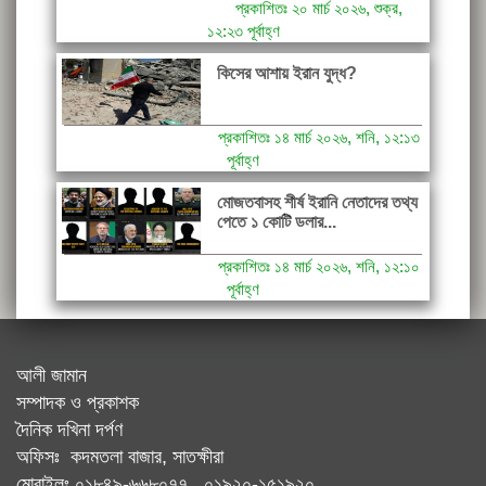
প্রকাশিতঃ ২০ মার্চ ২০২৬, শুক্র,
১২:২৩ পূর্বাহ্ণ
কিসের আশায় ইরান যুদ্ধ?
প্রকাশিতঃ ১৪ মার্চ ২০২৬, শনি, ১২:১৩
পূর্বাহ্ণ
মোজতবাসহ শীর্ষ ইরানি নেতাদের তথ্য
পেতে ১ কোটি ডলার...
প্রকাশিতঃ ১৪ মার্চ ২০২৬, শনি, ১২:১০
পূর্বাহ্ণ
আলী জামান
সম্পাদক ও প্রকাশক
দৈনিক দখিনা দর্পণ
অফিসঃ কদমতলা বাজার, সাতক্ষীরা
মোবাইলঃ ০১৮৪৯-৬৬৮০৭৭, ০১৯২০-১৫১৯২০