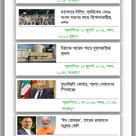
১১:১৫ অপরাহ্ণ
রণক্ষেত্র দিল্লি, ব্যারিকেড ভেঙে
সংসদ ভবনের কাছে বিক্ষোভকারীরা,
ফটক...
প্রকাশিতঃ ২১ জুলাই ২০২৬, মঙ্গল,
১২:১৯ পূর্বাহ্ণ
ইরানের আরেক শহরে যুক্তরাষ্ট্রের
হামলা
প্রকাশিতঃ ১৪ জুলাই ২০২৬, মঙ্গল,
১১:৪৩ অপরাহ্ণ
যুদ্ধবিরতি কোথায়, প্রশ্ন লেবাননের
স্পিকারের
প্রকাশিতঃ ১ মে ২০২৬, শুক্র, ১০:৪৫
অপরাহ্ণ
‘ঈদ মোবারক’, তারেক রহমানকে
নরেন্দ্র মোদি