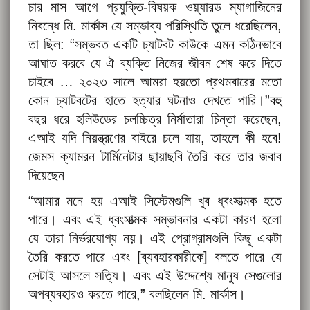
চার মাস আগে প্রযুক্তি-বিষয়ক ওয়্যারড ম্যাগাজিনের
নিবন্ধে মি. মার্কাস যে সম্ভাব্য পরিস্থিতি তুলে ধরেছিলেন,
তা ছিল: “সম্ভবত একটি চ্যাটবট কাউকে এমন কঠিনভাবে
আঘাত করবে যে ঐ ব্যক্তি নিজের জীবন শেষ করে দিতে
চাইবে … ২০২৩ সালে আমরা হয়তো প্রথমবারের মতো
কোন চ্যাটবটের হাতে হত্যার ঘটনাও দেখতে পারি।”বহু
বছর ধরে হলিউডের চলচ্চিত্র নির্মাতারা চিন্তা করেছেন,
এআই যদি নিয়ন্ত্রণের বাইরে চলে যায়, তাহলে কী হবে!
জেমস ক্যামরন টার্মিনেটার ছায়াছবি তৈরি করে তার জবাব
দিয়েছেন
“আমার মনে হয় এআই সিস্টেমগুলি খুব ধ্বংসাত্মক হতে
পারে। এবং এই ধ্বংসাত্মক সম্ভাবনার একটা কারণ হলো
যে তারা নির্ভরযোগ্য নয়। এই প্রোগ্রামগুলি কিছু একটা
তৈরি করতে পারে এবং [ব্যবহারকারীকে] বলতে পারে যে
সেটাই আসলে সত্যি। এবং এই উদ্দেশ্যে মানুষ সেগুলোর
অপব্যবহারও করতে পারে,” বলছিলেন মি. মার্কাস।