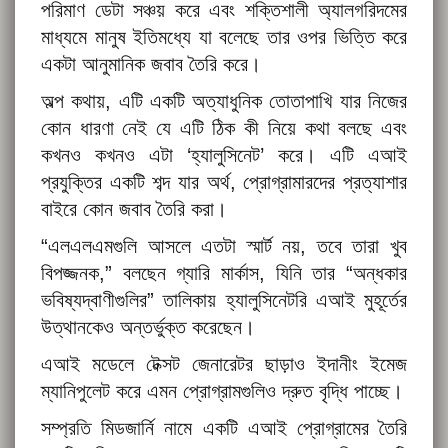
পরিমাণ ডেটা সঞ্চয় করে এবং শক্তিশালী অ্যালগরিদমের
মাধ্যমে মানুষ ইতিমধ্যে যা বলেছে তার ওপর ভিত্তি করে
একটা আনুমানিক জবাব তৈরি করে।
অল্প কথায়, এটি একটি অত্যাধুনিক তোতাপাখি যার নিজের
কোন ধারণা নেই যে এটি ঠিক কী নিয়ে কথা বলছে এবং
কখনও কখনও এটা ‘হ্যালুসিনেট’ করে। এটি এআই
প্রযুক্তির একটি শব্দ যার অর্থ, প্রোগ্রামারদের প্রত্যাশার
বাইরে কোন জবাব তৈরি করা।
“এলএলএমগুলি আসলে এতটা স্মার্ট নয়, তবে তারা খুব
বিপজ্জনক,” বলছেন গ্যারি মার্কাস, যিনি তার “অন্ধকার
ভবিষ্যদ্বাণীগুলির” তালিকায় হ্যালুসিনেটরি এআই মুহূর্তের
উত্থানকেও অন্তর্ভুক্ত করেছেন।
এআই মডেলে টেক্সট জেনারেটর ছাড়াও ইদানীং ইমেজ
ম্যানিপুলেট করে এমন প্রোগ্রামগুলিও দ্রুত বৃদ্ধি পাচ্ছে।
সম্প্রতি মিডজার্নি নামে একটি এআই প্রোগ্রামের তৈরি