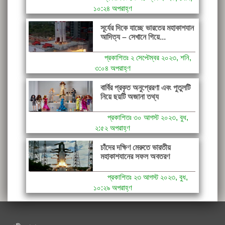
১০:২৪ অপরাহ্ণ
সূর্যের দিকে যাচ্ছে ভারতের মহাকাশযান
আদিত্য – সেখানে গিয়ে...
প্রকাশিতঃ ২ সেপ্টেম্বর ২০২৩, শনি,
৩:০৪ অপরাহ্ণ
বার্বির প্রকৃত অনুপ্রেরণা এবং পুতুলটি
নিয়ে ছয়টি অজানা তথ্য
প্রকাশিতঃ ৩০ আগস্ট ২০২৩, বুধ,
২:৫২ অপরাহ্ণ
চাঁদের দক্ষিণ মেরুতে ভারতীয়
মহাকাশযানের সফল অবতরণ
প্রকাশিতঃ ২৩ আগস্ট ২০২৩, বুধ,
১০:২৯ অপরাহ্ণ