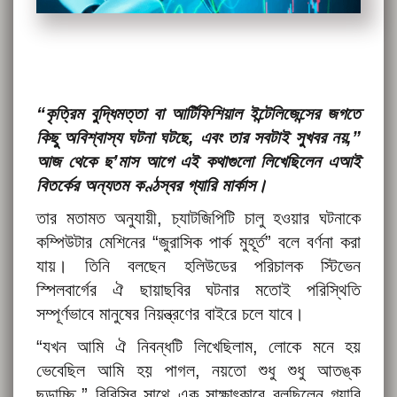
“কৃত্রিম বুদ্ধিমত্তা বা আর্টিফিশিয়াল ইন্টেলিজেন্সের জগতে
কিছু অবিশ্বাস্য ঘটনা ঘটছে, এবং তার সবটাই সুখবর নয়,”
আজ থেকে ছ’মাস আগে এই কথাগুলো লিখেছিলেন এআই
বিতর্কের অন্যতম কণ্ঠস্বর গ্যারি মার্কাস।
তার মতামত অনুযায়ী, চ্যাটজিপিটি চালু হওয়ার ঘটনাকে
কম্পিউটার মেশিনের “জুরাসিক পার্ক মুহূর্ত” বলে বর্ণনা করা
যায়। তিনি বলছেন হলিউডের পরিচালক স্টিভেন
স্পিলবার্গের ঐ ছায়াছবির ঘটনার মতোই পরিস্থিতি
সম্পূর্ণভাবে মানুষের নিয়ন্ত্রণের বাইরে চলে যাবে।
“যখন আমি ঐ নিবন্ধটি লিখেছিলাম, লোকে মনে হয়
ভেবেছিল আমি হয় পাগল, নয়তো শুধু শুধু আতঙ্ক
ছড়াচ্ছি,” বিবিসির সাথে এক সাক্ষাৎকারে বলছিলেন গ্যারি