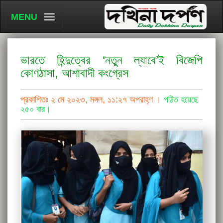
MENU
ভারতে হিন্দুত্বের ‘নতুন ল্যাবে’ই বিজেপি
কোণঠাসা, আশাবাদী কংগ্রেস
প্রকাশিতঃ ২ মে ২০২৩, মঙ্গল, ১১:২৭ অপরাহ্ণ ।
পঠিত হয়েছে
২৫০ বার।