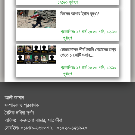
১২:২৩ পূর্বাহ্ণ
কিসের আশায় ইরান যুদ্ধ?
প্রকাশিতঃ ১৪ মার্চ ২০২৬, শনি, ১২:১৩
পূর্বাহ্ণ
মোজতবাসহ শীর্ষ ইরানি নেতাদের তথ্য
পেতে ১ কোটি ডলার...
প্রকাশিতঃ ১৪ মার্চ ২০২৬, শনি, ১২:১০
পূর্বাহ্ণ
আলী জামান
সম্পাদক ও প্রকাশক
দৈনিক দখিনা দর্পণ
অফিসঃ কদমতলা বাজার, সাতক্ষীরা
মোবাইলঃ ০১৮৪৯-৬৬৮০৭৭, ০১৯২০-১৫১৯২০