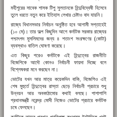
মহীশূরের সাবেক শাসক টিপু সুলতানকে হিন্দুবিদ্বেষী হিসেবে
তুলে ধরতে নতুন করে ইতিহাস লেখার চেষ্টাও বাদ যায়নি।
রাজ্যে বিধানসভার নির্বাচন অনুষ্ঠিত হবে আগামী সপ্তাহেই
(১০ মে)। তার অল্প কিছুদিন আগে কর্নাটক সরকার রাজ্যের
পশ্চাৎপদ মুসলিমদের জন্য ৪ শতাংশ সংরক্ষণের (কোটা)
ব্যবস্থাও বাতিল ঘোষণা করেছে।
এত কিছুর পরেও কর্নাটকে এই হিন্দুত্বের রাজনীতি
বিজেপিকে আদৌ কোনও নির্বাচনী ফায়দা দিচ্ছে বলে
বিশ্লেষকরা মনে করছেন না।
ভোটের যখন আর মাত্র কয়েকদিন বাকি, বিজেপিও এই
শেষ মুহুর্তে হিন্দুত্বের রাস্তা ছেড়ে নির্বাচনী প্রচারে শুধু
উন্নয়ন আর অবকাঠামোর কথাই বলছে। পাশাপাশি
প্রধানমন্ত্রী নরেন্দ্র মোদী নিজেও ভোটের প্রচারে কর্নাটক
চষে ফেলছেন।
কর্নাটকে তাদের প্রধান প্রতিপক্ষ কংগ্রেস উল্টোদিকে খুবই