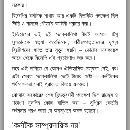
সরকার।
বিজেপির কর্নাটক শাখার আর একটি বিতর্কিত পদক্ষেপ ছিল
‘উরি ও নানজে গৌড়া’র কাহিনী প্রচার করা।
ইতিহাসের এই দুই ভোক্কালিগা বীরই আসলে টিপু
সুলতানকে হত্যা করেছিলেন, শ্রীরঙ্গপত্তনমের যুদ্ধে
ব্রিটিশদের হাতে তার মৃত্যু হয়নি – ভোটের মাসকয়েক
আগে থেকে বিজেপি এই প্রচারণাও শুরু করে।
তবে এই দাবিতে যে কোনও ঐতিহাসিক সত্যতা নেই, বরং
এটা স্রেফ ভোক্কালিগা ভোট টানার চেষ্টা – কর্নাটকের
পর্যবেক্ষকরা সবাই প্রায় এ বিষয়ে একমত।
বোম্মাই সরকারের শেষ হিন্দুত্ববাদী পদক্ষেপ ছিল রাজ্যে ৪
শতাংশ মুসলিম কোটা বাতিল করা – সুপ্রিম কোর্টের
ভর্ৎসনার পরও তারা যে অবস্থানে অনড় রয়েছে।
‘কর্নাটক সাম্প্রদায়িক নয়’