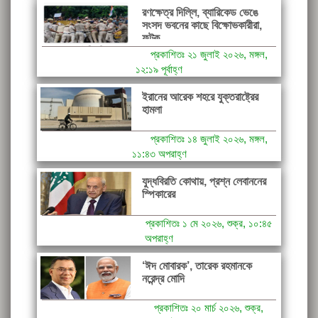
রণক্ষেত্র দিল্লি, ব্যারিকেড ভেঙে
সংসদ ভবনের কাছে বিক্ষোভকারীরা,
ফটক...
প্রকাশিতঃ ২১ জুলাই ২০২৬, মঙ্গল,
১২:১৯ পূর্বাহ্ণ
ইরানের আরেক শহরে যুক্তরাষ্ট্রের
হামলা
প্রকাশিতঃ ১৪ জুলাই ২০২৬, মঙ্গল,
১১:৪৩ অপরাহ্ণ
যুদ্ধবিরতি কোথায়, প্রশ্ন লেবাননের
স্পিকারের
প্রকাশিতঃ ১ মে ২০২৬, শুক্র, ১০:৪৫
অপরাহ্ণ
‘ঈদ মোবারক’, তারেক রহমানকে
নরেন্দ্র মোদি
প্রকাশিতঃ ২০ মার্চ ২০২৬, শুক্র,