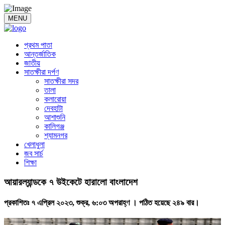
MENU
প্রথম পাতা
আন্তর্জাতিক
জাতীয়
সাতক্ষীরা দর্পণ
সাতক্ষীরা সদর
তালা
কলারোয়া
দেবহাটা
আশাশুনি
কালিগঞ্জ
শ্যামনগর
খেলাধুলা
জব সার্চ
শিক্ষা
আয়ারল্যান্ডকে ৭ উইকেটে হারালো বাংলাদেশ
প্রকাশিতঃ ৭ এপ্রিল ২০২৩, শুক্র, ৬:০৩ অপরাহ্ণ ।
পঠিত হয়েছে ২৪৯ বার।