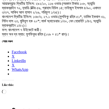
আয়ারল্যান্ড দ্বিতীয় ইনিংস: ২৯২/১০, ১১৬ ওভার (লরকান টাকার ১০৮, অ্যান্ডি
ম্যাকব্রাইন ৭২, হ্যারি টেক্টর ৫৬, গ্রাহাম হিউম ১৪; তাইজুল ইসলাম ৪/৯০, এবাদত
৩/৩৭, সাকিব আল হাসান ২/২৬, শরিফুল ১/৩৫)।
বাংলাদেশ দ্বিতীয় ইনিংস: ১৩৮/৩, ২৭.১ ওভার (মুশফিকু রহিম ৫১*, তামিম ইকবাল ৩১,
লিটন দাস ২৩, মুমিনুল হক ২০*; মার্ক অ্যাডেয়ার ১/৩০, বেন হোয়াইট ১/৪৩, অ্যান্ডি
ম্যাকব্রাইন ১/৫২)।
ফল: বাংলাদেশ ৭ উইকেটে জয়ী।
ম্যান অব দ্য ম্যাচ: মুশফিকুর রহিম (১২৬ + ৫১* রান)।
শেয়ার করুন
Facebook
X
LinkedIn
X
WhatsApp
Like this:
Loading…