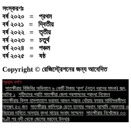
সংস্করণঃ
বর্ষ ২০২০ = প্রথম
বর্ষ ২০২১ = দ্বিতীয়
বর্ষ ২০২২ = তৃতীয়
বর্ষ ২০২৩ = চতুর্থ
বর্ষ ২০২৪ = পঞ্চম
বর্ষ ২০২৫ = ষষ্ঠ
Copyright © রেজিস্ট্রেশনের জন্য আবেদিত
প্রধান দর্পণ
||
সাতক্ষীরায় বিজিবির অভিযানে ৬ কোটি টাকার ‘কুশ’ (নতুন ধরনের মাদক) জব্দ,
আটক ১
||
শহীদদের প্রতি সাতক্ষীরা জেলা প্রশাসনের শ্রদ্ধা নিবেদন
||
সাতক্ষীরায় ব্লিস হাসপাতালে ভয়াবহ আগুন প্রচন্ড ধোঁয়ায় ফায়ার সার্ভিসকর্মীসহ
অসুস্থ্য ৪৩ জন
||
সাতক্ষীরার কালিগঞ্জে ছেলে হত্যার প্রধান আসামি গ্রেফতার ও
বিচারের দাবিতে অসহায় বৃদ্ধা মায়ের সংবাদ সম্মেলন
||
সাতক্ষীরায় নিখোঁজের ৩৩
ঘণ্টা পর নদী থেকে জেলের মরদেহ উদ্ধার