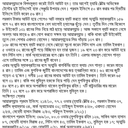
আয়ারল্যান্ডকে বিপদমুক্ত করেই তিনি আউট হন। তার আগেই হ্যারি টেক্টর অভিষেক
টেস্টের দুই ইনিংসেই হাফ সেঞ্চুরি উপহার দেন। প্রথম ইনিংসে ৫০ রান করার পর দ্বিতীয়
ইনিংসে তিনি করেন ৫৬ রান।
লরকান টাকার আউট হয়ে গেলেও আট নম্বরে ব্যাট করতে নামা অ্যান্ডি ম্যাকব্রাইন ১৫৬
বলে ৭২ রান করে বাংলাদেশকে বেশ ভালোই চ্যালেঞ্জ ছুঁড়ে দেন। তৃতীয় দিন শেষ বিকেলে
৮ উইকেটে ১৩১ রানের লিড নিয়ে মাঠ ছাড়ে আয়ারল্যান্ড। আজ সকালে ব্যাট করতে নেমে
অবশ্য আর মাত্র ৬ রান যোগ করতে সক্ষম হয় আয়ারল্যান্ড। বাকি থাকা দুটি উইকেটই
তুলে নেন পেসার এবাদত হোসেন। আয়ারল্যান্ডের লিড দাঁড়ায় ১৩৭ রান।
১৩৮ রানের লক্ষ্যে ব্যাট করতে নেমে ঝোড়ো সূচনা করেন লিটন দাস এবং তামিম ইকবাল।
৫ ওভারে ৩২ রানের জুটি গড়ে বিচ্ছিন্ন হন তারা দুজন। ১৯ বলে ২৩ রান করে আউট হয়ে
যান লিটন দাস। মার্ক অ্যাডেয়ারের বলে বোল্ড হন তিনি। এরপর নাজমুল হোসেন শান্ত
এসে তামিমের সঙ্গে ১১ রানের জুটি বাধেন।
এবার অ্যান্ডি ম্যাকব্রাইনের বলে অ্যান্ডি বালবির্নির হাতে ক্যাচ দেন শান্ত। করেন মাত্র
৪ রান। তামিম এবং মুশফিক জুটিই বাংলাদেশের জয় ত্বরান্বিত করে। ৬২ রানের জুটি
গড়েন এ দু’জন। দলীয় ১০৫ রানের মাথায় আউট হন তামিম ইকবাল। তিনি করেন ৬৫
বলে ৩১ রান। বাকি পথ মুমিনুল হককে নিয়ে পাড়ি দেন মুশফিকুর রহিম।
৪৮ বলে ৫১ রান করে অপরাজিত থাকেন মুশফিকুর রহিম। ৭টি বাউন্ডারির মার মারেন
তিনি। ২২ বলে ২০ রান করে অপরাজিত থাকেন মুমিনুল হক।
সংক্ষিপ্ত স্কোর
আয়ারল্যান্ড প্রথম ইনিংস: ২১৪/১০, ৭৭.২ ওভার (হ্যারি টেক্টর ৫০, লরকান টাকার ৩৭,
কার্টিস ক্যাম্ফার ৩৪, মার্ক অ্যাডেয়ার ৩২; তাইজুল ইসলাম ৫/৫৮, এবাদত হোসেন
২/৫৪, মেহেদী হাসান মিরাজ ২/৪৩, শরিফুল ইসলাম ১/২২)।
বাংলাদেশ প্রথম ইনিংস: ৩৬৯/১০, ৮০.৩ ওভার (মুশফিকুর রহিম ১২৬, সাকিব আল হাসান
৮৭, মেহেদী হাসান মিরাজ ৫৫, লিটন দাস ৪৩, তামিম ইকবাল ২১, মুমিনুল হক ১৭; অ্যান্ডি
ম্যাকব্রাইন ৬/১১৮, বেন হোয়াইট ২/৭১, মার্ক অ্যাডেয়ার ২/৬৪)।