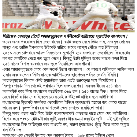
সিরিজের একমাত্র টেস্টে আয়ারল্যান্ডকে ৭ উইকেটে হারিয়েছে স্বাগতিক বাংলাদেশ।
জয়ের জন্য প্রয়োজন ছিল ১৩৮ রানের। ব্যাট করতে নেমে লিটন দাস, নাজমুল হোসেন
শান্ত এবং তামিম ইকবালের উইকেট হারিয়ে জয়ের লক্ষ্যে পৌঁছে যায় টাইগাররা।
২০১৯ সালে চট্টগ্রামে আফগানিস্তানের মুখোমুখি হয়ে বাংলাদেশ ভেবেছিলো ক্রিকেটের
নবাগত দেশটিকে পেয়ে জয় তুলে নেবে। কিন্তু উল্টো মুমিনুল হকের দলকে লজ্জা দিয়ে
২২৪ রানের বিশাল ব্যবধানে জয় তুলে নিয়েছিলো আফগানরা।
এবার আয়ারল্যান্ডকে পেয়ে বেশ সতর্ক ছিলো বাংলাদেশ। যে কারণে অধিনায়ক সাকিব আল
হাসান এবং ওপেনার লিটন দাসকে আইপিএলের ছাড়পত্র পর্যন্ত দেয়নি বিসিবি।
আয়ারল্যান্ডের বিপক্ষে টেস্ট ম্যাচটাকে তারা এতটা গুরুত্বের সঙ্গে নিয়েছিলো।
মিরপুরে প্রথম দিন থেকেই প্রাধান্য ছিল বাংলাদেশের। সফরকারীদের ২১৪ রানে
অলআউট করে দিয়ে বাংলাদেশ করেছিলো ৩৬৯ রান। ১৫৫ রানের লিড। জবাব দিতে
নেমে দ্বিতীয় দিন শেষ বিকেলে ১৩ রানেই ৪ উইকেট হারিয়ে বসে আইরিশরা।
বাংলাদেশের ক্রিকেট সমর্থকরা ভেবেছিলো ইনিংস ব্যবধানেই হয়তো জয় পেতে যাচ্ছে
তাদের দল। বৃহস্পতিবার সে আশাতেই খেলা দেখতে বসেছিলো তারা।
কিন্তু সবার ধারনা পাল্টে দিয়ে উল্টো বাংলাদেশকেই পেছনের পায়ে ঠেলে দেয় আইরিশরা।
বিশেষ করে প্রথমে টেক্টর-টাকার জুটি, এরপর টাকার-ম্যাকব্রাইন জুটি। এই দুই জুটিতে
বাংলাদেশের লিড অতিক্রম করে যাওয়াই নয়, দারুণ চ্যালেঞ্জও ছুঁড়ে দিতে থাকে অ্যান্ড
বালবির্নির দল।
অসাধারণ এক সেঞ্চুরি উপহার দেন লরকান টাকার। ১০৮ রানের ইনিংস খেলে