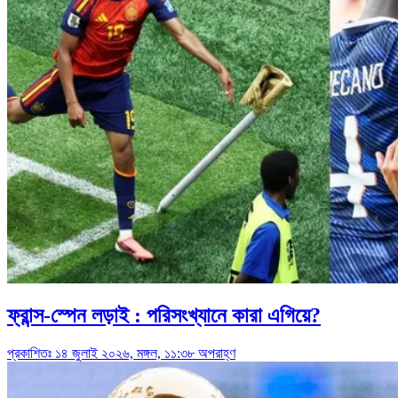
ফ্রান্স-স্পেন লড়াই : পরিসংখ্যানে কারা এগিয়ে?
প্রকাশিতঃ ১৪ জুলাই ২০২৬, মঙ্গল, ১১:৩৮ অপরাহ্ণ