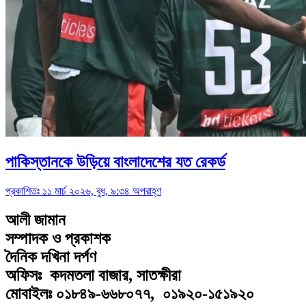
পাকিস্তানকে উড়িয়ে বাংলাদেশের যত রেকর্ড
প্রকাশিতঃ ১১ মার্চ ২০২৬, বুধ, ৯:৩৪ অপরাহ্ণ
আলী জামান
সম্পাদক ও প্রকাশক
দৈনিক দখিনা দর্পণ
অফিসঃ কদমতলা বাজার, সাতক্ষীরা
মোবাইলঃ ০১৮৪৯-৬৬৮০৭৭, ০১৯২০-১৫১৯২০