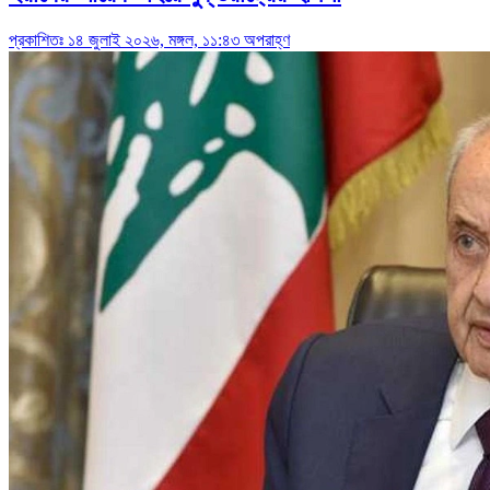
প্রকাশিতঃ ১৪ জুলাই ২০২৬, মঙ্গল, ১১:৪৩ অপরাহ্ণ