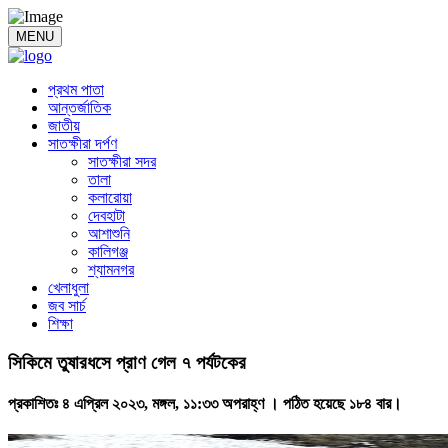
MENU
প্রথম পাতা
আন্তর্জাতিক
জাতীয়
সাতক্ষীরা দর্পণ
সাতক্ষীরা সদর
তালা
কলারোয়া
দেবহাটা
আশাশুনি
কালিগঞ্জ
শ্যামনগর
খেলাধুলা
জব সার্চ
শিক্ষা
সিকিমে তুষারধসে প্রাণ গেল ৭ পর্যটকের
প্রকাশিতঃ ৪ এপ্রিল ২০২৩, মঙ্গল, ১১:৩৩ অপরাহ্ণ ।
পঠিত হয়েছে ১৮৪ বার।