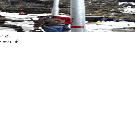
টনা ঘটে।
৩০ জনের বেশি।